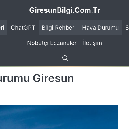
GiresunBilgi.Com.Tr
ri
ChatGPT
Bilgi Rehberi
Hava Durumu
S
Nöbetçi Eczaneler
İletişim
urumu Giresun