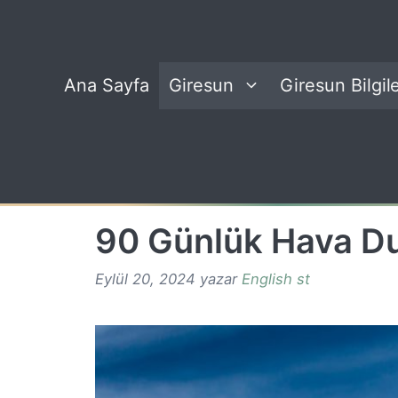
İçeriğe
atla
Ana Sayfa
Giresun
Giresun Bilgile
90 Günlük Hava D
Eylül 20, 2024
yazar
English st