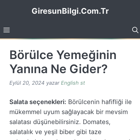
İçeriğe
GiresunBilgi.Com.Tr
atla
Börülce Yemeğinin
Yanına Ne Gider?
Eylül 20, 2024
yazar
English st
Salata seçenekleri:
Börülcenin hafifliği ile
mükemmel uyum sağlayacak bir mevsim
salatası düşünebilirsiniz. Domates,
salatalık ve yeşil biber gibi taze