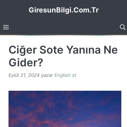
İçeriğe
GiresunBilgi.Com.Tr
atla
Ciğer Sote Yanına Ne
Gider?
Eylül 21, 2024
yazar
English st