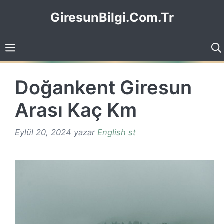
İçeriğe
GiresunBilgi.Com.Tr
atla
Doğankent Giresun
Arası Kaç Km
Eylül 20, 2024
yazar
English st