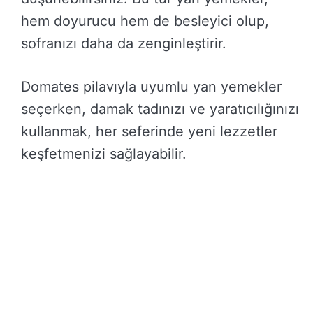
hem doyurucu hem de besleyici olup,
sofranızı daha da zenginleştirir.
Domates pilavıyla uyumlu yan yemekler
seçerken, damak tadınızı ve yaratıcılığınızı
kullanmak, her seferinde yeni lezzetler
keşfetmenizi sağlayabilir.
Post Views:
451
Kategoriler
Bilgi Rehberi
,
Genel
,
Giresun Bilgileri
,
Yanına
Ne Gider
GiresunBilgi.Com.Tr