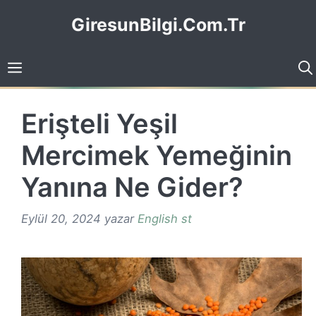
İçeriğe
GiresunBilgi.Com.Tr
atla
Erişteli Yeşil
Mercimek Yemeğinin
Yanına Ne Gider?
Eylül 20, 2024
yazar
English st