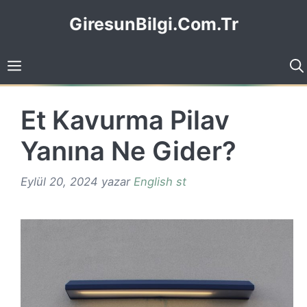
İçeriğe
GiresunBilgi.Com.Tr
atla
Et Kavurma Pilav
Yanına Ne Gider?
Eylül 20, 2024
yazar
English st