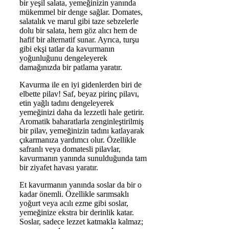
bir yeşil salata, yemeğinizin yanında
mükemmel bir denge sağlar. Domates,
salatalık ve marul gibi taze sebzelerle
dolu bir salata, hem göz alıcı hem de
hafif bir alternatif sunar. Ayrıca, turşu
gibi ekşi tatlar da kavurmanın
yoğunluğunu dengeleyerek
damağınızda bir patlama yaratır.
Kavurma ile en iyi gidenlerden biri de
elbette pilav! Saf, beyaz pirinç pilavı,
etin yağlı tadını dengeleyerek
yemeğinizi daha da lezzetli hale getirir.
Aromatik baharatlarla zenginleştirilmiş
bir pilav, yemeğinizin tadını katlayarak
çıkarmanıza yardımcı olur. Özellikle
safranlı veya domatesli pilavlar,
kavurmanın yanında sunulduğunda tam
bir ziyafet havası yaratır.
Et kavurmanın yanında soslar da bir o
kadar önemli. Özellikle sarımsaklı
yoğurt veya acılı ezme gibi soslar,
yemeğinize ekstra bir derinlik katar.
Soslar, sadece lezzet katmakla kalmaz;