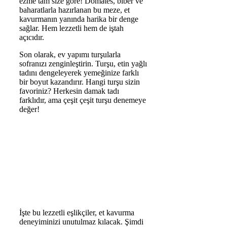
ezme tam size göre! Domates, biber ve
baharatlarla hazırlanan bu meze, et
kavurmanın yanında harika bir denge
sağlar. Hem lezzetli hem de iştah
açıcıdır.
Son olarak, ev yapımı turşularla
sofranızı zenginleştirin. Turşu, etin yağlı
tadını dengeleyerek yemeğinize farklı
bir boyut kazandırır. Hangi turşu sizin
favoriniz? Herkesin damak tadı
farklıdır, ama çeşit çeşit turşu denemeye
değer!
İşte bu lezzetli eşlikçiler, et kavurma
deneyiminizi unutulmaz kılacak. Şimdi