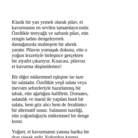
Klasik bir yan yemek olarak pilav, et
kavurmanın en sevilen tamamlayıcısıdır.
Özellikle tereyağlı ve safranlı pilav, etin
zengin tadını dengeleyerek
damağınızda muhteşem bir ahenk
yaratır. Pilavın yumuşak dokusu, etin o
yoğun lezzetiyle birleşince gerçekten
bir ziyafet çıkarıyor. Kısacası, pilavsız
et kavurma düşünülemez!
Bir diğer mükemmel eşleşme ise taze
bir salatadır. Özellikle yeşil salata veya
mevsim sebzeleriyle hazırlanmış bir
tabak, etin ağırlığını hafifletir. Domates,
salatalık ve marul ile yapılan basit bir
salata, hem göz alıcı hem de ferahlatıcı
bir alternatif sunar. Salatanın tazeliği,
etin yoğunluğuyla mükemmel bir denge
kurar.
Yoğurt, et kavurmanın yanına harika bir
dost olarak gelir. Yoğurdun kremsi