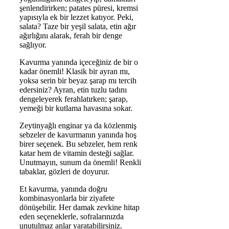
şenlendirirken; patates püresi, kremsi
yapısıyla ek bir lezzet katıyor. Peki,
salata? Taze bir yeşil salata, etin ağır
ağırlığını alarak, ferah bir denge
sağlıyor.
Kavurma yanında içeceğiniz de bir o
kadar önemli! Klasik bir ayran mı,
yoksa serin bir beyaz şarap mı tercih
edersiniz? Ayran, etin tuzlu tadını
dengeleyerek ferahlatırken; şarap,
yemeği bir kutlama havasına sokar.
Zeytinyağlı enginar ya da közlenmiş
sebzeler de kavurmanın yanında hoş
birer seçenek. Bu sebzeler, hem renk
katar hem de vitamin desteği sağlar.
Unutmayın, sunum da önemli! Renkli
tabaklar, gözleri de doyurur.
Et kavurma, yanında doğru
kombinasyonlarla bir ziyafete
dönüşebilir. Her damak zevkine hitap
eden seçeneklerle, sofralarınızda
unutulmaz anlar yaratabilirsiniz.