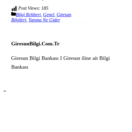
Post Views:
185
Kategoriler
Bilgi Rehberi
,
Genel
,
Giresun
Bilgileri
,
Yanına Ne Gider
GiresunBilgi.Com.Tr
Giresun Bilgi Bankası I Giresun iline ait Bilgi
Bankası