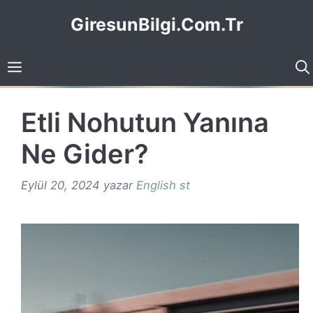
İçeriğe
GiresunBilgi.Com.Tr
atla
Etli Nohutun Yanına
Ne Gider?
Eylül 20, 2024
yazar
English st