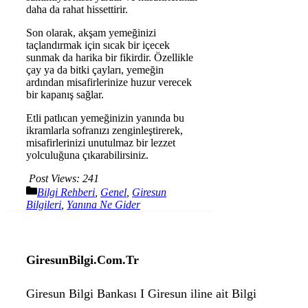
daha da rahat hissettirir.
Son olarak, akşam yemeğinizi
taçlandırmak için sıcak bir içecek
sunmak da harika bir fikirdir. Özellikle
çay ya da bitki çayları, yemeğin
ardından misafirlerinize huzur verecek
bir kapanış sağlar.
Etli patlıcan yemeğinizin yanında bu
ikramlarla sofranızı zenginleştirerek,
misafirlerinizi unutulmaz bir lezzet
yolculuğuna çıkarabilirsiniz.
Post Views:
241
Kategoriler
Bilgi Rehberi
,
Genel
,
Giresun
Bilgileri
,
Yanına Ne Gider
GiresunBilgi.Com.Tr
Giresun Bilgi Bankası I Giresun iline ait Bilgi