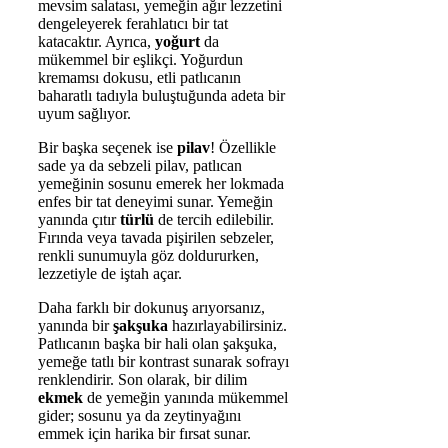
mevsim salatası, yemeğin ağır lezzetini
dengeleyerek ferahlatıcı bir tat
katacaktır. Ayrıca,
yoğurt
da
mükemmel bir eşlikçi. Yoğurdun
kremamsı dokusu, etli patlıcanın
baharatlı tadıyla buluştuğunda adeta bir
uyum sağlıyor.
Bir başka seçenek ise
pilav
! Özellikle
sade ya da sebzeli pilav, patlıcan
yemeğinin sosunu emerek her lokmada
enfes bir tat deneyimi sunar. Yemeğin
yanında çıtır
türlü
de tercih edilebilir.
Fırında veya tavada pişirilen sebzeler,
renkli sunumuyla göz doldururken,
lezzetiyle de iştah açar.
Daha farklı bir dokunuş arıyorsanız,
yanında bir
şakşuka
hazırlayabilirsiniz.
Patlıcanın başka bir hali olan şakşuka,
yemeğe tatlı bir kontrast sunarak sofrayı
renklendirir. Son olarak, bir dilim
ekmek
de yemeğin yanında mükemmel
gider; sosunu ya da zeytinyağını
emmek için harika bir fırsat sunar.