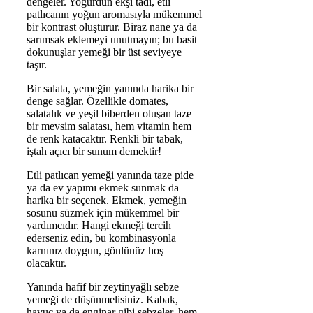
dengeler. Yoğurdun ekşi tadı, etli
patlıcanın yoğun aromasıyla mükemmel
bir kontrast oluşturur. Biraz nane ya da
sarımsak eklemeyi unutmayın; bu basit
dokunuşlar yemeği bir üst seviyeye
taşır.
Bir salata, yemeğin yanında harika bir
denge sağlar. Özellikle domates,
salatalık ve yeşil biberden oluşan taze
bir mevsim salatası, hem vitamin hem
de renk katacaktır. Renkli bir tabak,
iştah açıcı bir sunum demektir!
Etli patlıcan yemeği yanında taze pide
ya da ev yapımı ekmek sunmak da
harika bir seçenek. Ekmek, yemeğin
sosunu süzmek için mükemmel bir
yardımcıdır. Hangi ekmeği tercih
ederseniz edin, bu kombinasyonla
karnınız doygun, gönlünüz hoş
olacaktır.
Yanında hafif bir zeytinyağlı sebze
yemeği de düşünmelisiniz. Kabak,
havuç ya da enginar gibi sebzeler, hem