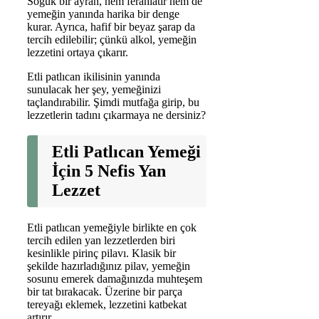
Soğuk bir ayran, hem ferahlatır hem de
yemeğin yanında harika bir denge
kurar. Ayrıca, hafif bir beyaz şarap da
tercih edilebilir; çünkü alkol, yemeğin
lezzetini ortaya çıkarır.
Etli patlıcan ikilisinin yanında
sunulacak her şey, yemeğinizi
taçlandırabilir. Şimdi mutfağa girip, bu
lezzetlerin tadını çıkarmaya ne dersiniz?
Etli Patlıcan Yemeği
İçin 5 Nefis Yan
Lezzet
Etli patlıcan yemeğiyle birlikte en çok
tercih edilen yan lezzetlerden biri
kesinlikle pirinç pilavı. Klasik bir
şekilde hazırladığınız pilav, yemeğin
sosunu emerek damağınızda muhteşem
bir tat bırakacak. Üzerine bir parça
tereyağı eklemek, lezzetini katbekat
artırır.