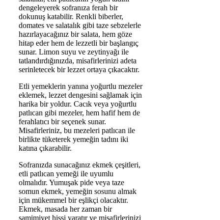
dengeleyerek sofranıza ferah bir
dokunuş katabilir. Renkli biberler,
domates ve salatalık gibi taze sebzelerle
hazırlayacağınız bir salata, hem göze
hitap eder hem de lezzetli bir başlangıç
sunar. Limon suyu ve zeytinyağı ile
tatlandırdığınızda, misafirlerinizi adeta
serinletecek bir lezzet ortaya çıkacaktır.
Etli yemeklerin yanına yoğurtlu mezeler
eklemek, lezzet dengesini sağlamak için
harika bir yoldur. Cacık veya yoğurtlu
patlıcan gibi mezeler, hem hafif hem de
ferahlatıcı bir seçenek sunar.
Misafirleriniz, bu mezeleri patlıcan ile
birlikte tüketerek yemeğin tadını iki
katına çıkarabilir.
Sofranızda sunacağınız ekmek çeşitleri,
etli patlıcan yemeği ile uyumlu
olmalıdır. Yumuşak pide veya taze
somun ekmek, yemeğin sosunu almak
için mükemmel bir eşlikçi olacaktır.
Ekmek, masada her zaman bir
samimiyet hissi yaratır ve misafirlerinizi