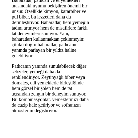
Baharatlar, patlıcan ve et yemekleri
arasındaki uyumu pekiştiren önemli bir
unsur. Özellikle kimyon, kararbiber ve
pul biber, bu lezzetleri daha da
derinleştiriyor. Baharatlar, hem yemeğin
tadını artırıyor hem de misafirlere farklı
tat deneyimleri sunuyor. Yani,
baharatları kullanmaktan çekinmeyin;
çünkü doğru baharatlar, patlıcanın
yanında parlayan bir yıldız haline
gelebiliyor.
Patlıcanın yanında sunulabilecek diğer
sebzeler, yemeği daha da
renklendiriyor. Zeytinyağlı biber veya
domates, etli yemeklerle birleştiğinde
hem görsel bir şölen hem de tat
açısından zengin bir deneyim sunuyor.
Bu kombinasyonlar, yemeklerinizi daha
da cazip hale getiriyor ve sofranızın
atmosferini değiştiriyor.