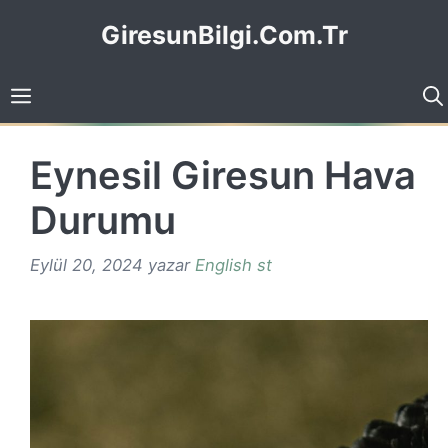
İçeriğe
GiresunBilgi.Com.Tr
atla
Eynesil Giresun Hava
Durumu
Eylül 20, 2024
yazar
English st