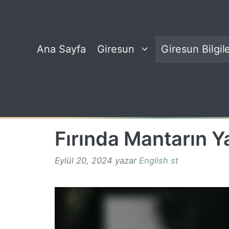
İçeriğe
atla
Ana Sayfa
Giresun
Giresun Bilgile
Fırında Mantarın Y
Eylül 20, 2024
yazar
English st