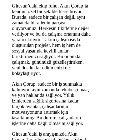
Giresun’daki ekip ruhu, Akın Çorap’ta
kendini özel bir şekilde hissettiriyor.
Burada, sadece bir çalışan değil, aynı
zamanda bir ailenin parçası
oluyorsunuz. Herkesin fikirlerine değer
veriliyor ve bu da çalışma ortamını daha
yaratıcı kılıyor. Takım çalışmasıyla
oluşturulan projeler, hem iş hem de
sosyal yaşamda keyifli anılar
biriktirmenizi sağlıyor. Bu ortamda
çalışmak, gününüzü güzelleştirirken,
yeni dostluklar edinmenizi de
kolaylaştırıyor.
Akın Çorap, sadece bir iş sunmakla
kalmıyor; aynı zamanda rekabetçi maaş
ve yan haklar da sağlıyor. Yıllık
izinlerden sağlık sigortasına kadar
birçok avantaj, çalışanlarının
motivasyonunu artırmak için
tasarlanmış. Bu durum, çalışanların
işlerine daha bağlı olmasını sağlıyor.
Giresun’daki iş arayışınızda Akın
Çorap, kaçırılmayacak bir fırsat olarak