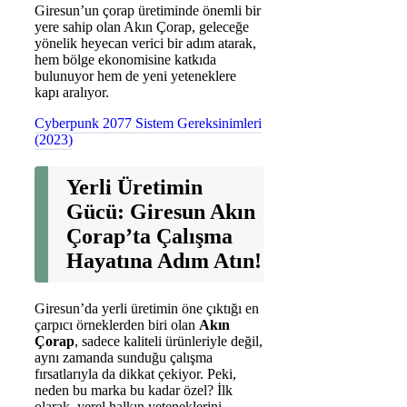
Giresun’un çorap üretiminde önemli bir
yere sahip olan Akın Çorap, geleceğe
yönelik heyecan verici bir adım atarak,
hem bölge ekonomisine katkıda
bulunuyor hem de yeni yeteneklere
kapı aralıyor.
Cyberpunk 2077 Sistem Gereksinimleri
(2023)
Yerli Üretimin
Gücü: Giresun Akın
Çorap’ta Çalışma
Hayatına Adım Atın!
Giresun’da yerli üretimin öne çıktığı en
çarpıcı örneklerden biri olan
Akın
Çorap
, sadece kaliteli ürünleriyle değil,
aynı zamanda sunduğu çalışma
fırsatlarıyla da dikkat çekiyor. Peki,
neden bu marka bu kadar özel? İlk
olarak, yerel halkın yeteneklerini