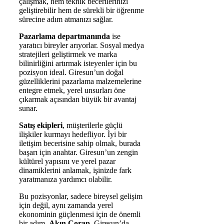
çalışmak, hem teknik becerilerinizi
geliştirebilir hem de sürekli bir öğrenme
sürecine adım atmanızı sağlar.
Pazarlama departmanında
ise
yaratıcı bireyler arıyorlar. Sosyal medya
stratejileri geliştirmek ve marka
bilinirliğini artırmak isteyenler için bu
pozisyon ideal. Giresun’un doğal
güzelliklerini pazarlama malzemelerine
entegre etmek, yerel unsurları öne
çıkarmak açısından büyük bir avantaj
sunar.
Satış ekipleri
, müşterilerle güçlü
ilişkiler kurmayı hedefliyor. İyi bir
iletişim becerisine sahip olmak, burada
başarı için anahtar. Giresun’un zengin
kültürel yapısını ve yerel pazar
dinamiklerini anlamak, işinizde fark
yaratmanıza yardımcı olabilir.
Bu pozisyonlar, sadece bireysel gelişim
için değil, aynı zamanda yerel
ekonominin güçlenmesi için de önemli
bir adım.
Akın Çorap
, Giresun’da