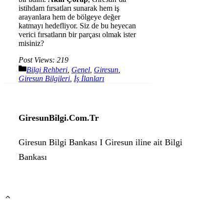
istihdam fırsatları sunarak hem iş
arayanlara hem de bölgeye değer
katmayı hedefliyor. Siz de bu heyecan
verici fırsatların bir parçası olmak ister
misiniz?
Post Views:
219
Kategoriler
Bilgi Rehberi
,
Genel
,
Giresun
,
Giresun Bilgileri
,
İş İlanları
GiresunBilgi.Com.Tr
Giresun Bilgi Bankası I Giresun iline ait Bilgi
Bankası