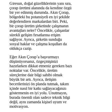
Giresun, doğal güzelliklerinin yanı sıra,
çorap üretimi alanında da kendine özgü
bir yer edinmiş durumda. Akın Çorap,
bölgedeki bu potansiyeli en iyi şekilde
değerlendiren markalardan biri. Peki,
bir çorap üretim şirketinde çalışmanın
avantajları neler? Öncelikle, çalışanlar
sürekli gelişim fırsatlarına erişim
sağlıyor. Ayrıca, şirketin sunduğu
sosyal haklar ve çalışma koşulları da
oldukça cazip.
Eğer Akın Çorap’a başvurmayı
düşünüyorsanız, özgeçmişinizi
hazırlarken dikkat etmeniz gereken bazı
noktalar var. Öncelikle, üretim
süreçlerine dair bilgi sahibi olmak
büyük bir artı. Ayrıca, iletişim
becerilerinizi ön planda tutmak, takım
içinde nasıl bir katkı sağlayacağınızı
göstermenin en iyi yolu. Unutmayın,
burada önemli olan sadece teknik bilgi
değil, aynı zamanda kişisel uyum ve
motivasyon.