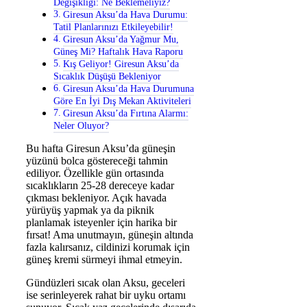
Değişikliği: Ne Beklemeliyiz?
Giresun Aksu’da Hava Durumu:
Tatil Planlarınızı Etkileyebilir!
Giresun Aksu’da Yağmur Mu,
Güneş Mi? Haftalık Hava Raporu
Kış Geliyor! Giresun Aksu’da
Sıcaklık Düşüşü Bekleniyor
Giresun Aksu’da Hava Durumuna
Göre En İyi Dış Mekan Aktiviteleri
Giresun Aksu’da Fırtına Alarmı:
Neler Oluyor?
Bu hafta Giresun Aksu’da güneşin
yüzünü bolca göstereceği tahmin
ediliyor. Özellikle gün ortasında
sıcaklıkların 25-28 dereceye kadar
çıkması bekleniyor. Açık havada
yürüyüş yapmak ya da piknik
planlamak isteyenler için harika bir
fırsat! Ama unutmayın, güneşin altında
fazla kalırsanız, cildinizi korumak için
güneş kremi sürmeyi ihmal etmeyin.
Gündüzleri sıcak olan Aksu, geceleri
ise serinleyerek rahat bir uyku ortamı