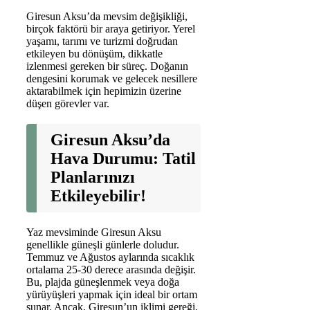
Giresun Aksu’da mevsim değişikliği,
birçok faktörü bir araya getiriyor. Yerel
yaşamı, tarımı ve turizmi doğrudan
etkileyen bu dönüşüm, dikkatle
izlenmesi gereken bir süreç. Doğanın
dengesini korumak ve gelecek nesillere
aktarabilmek için hepimizin üzerine
düşen görevler var.
Giresun Aksu’da
Hava Durumu: Tatil
Planlarınızı
Etkileyebilir!
Yaz mevsiminde Giresun Aksu
genellikle güneşli günlerle doludur.
Temmuz ve Ağustos aylarında sıcaklık
ortalama 25-30 derece arasında değişir.
Bu, plajda güneşlenmek veya doğa
yürüyüşleri yapmak için ideal bir ortam
sunar. Ancak, Giresun’un iklimi gereği,