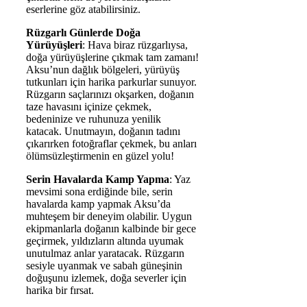
eserlerine göz atabilirsiniz.
Rüzgarlı Günlerde Doğa
Yürüyüşleri
: Hava biraz rüzgarlıysa,
doğa yürüyüşlerine çıkmak tam zamanı!
Aksu’nun dağlık bölgeleri, yürüyüş
tutkunları için harika parkurlar sunuyor.
Rüzgarın saçlarınızı okşarken, doğanın
taze havasını içinize çekmek,
bedeninize ve ruhunuza yenilik
katacak. Unutmayın, doğanın tadını
çıkarırken fotoğraflar çekmek, bu anları
ölümsüzleştirmenin en güzel yolu!
Serin Havalarda Kamp Yapma
: Yaz
mevsimi sona erdiğinde bile, serin
havalarda kamp yapmak Aksu’da
muhteşem bir deneyim olabilir. Uygun
ekipmanlarla doğanın kalbinde bir gece
geçirmek, yıldızların altında uyumak
unutulmaz anlar yaratacak. Rüzgarın
sesiyle uyanmak ve sabah güneşinin
doğuşunu izlemek, doğa severler için
harika bir fırsat.