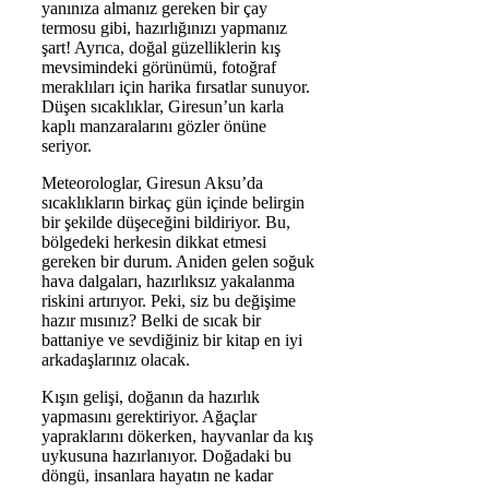
yanınıza almanız gereken bir çay
termosu gibi, hazırlığınızı yapmanız
şart! Ayrıca, doğal güzelliklerin kış
mevsimindeki görünümü, fotoğraf
meraklıları için harika fırsatlar sunuyor.
Düşen sıcaklıklar, Giresun’un karla
kaplı manzaralarını gözler önüne
seriyor.
Meteorologlar, Giresun Aksu’da
sıcaklıkların birkaç gün içinde belirgin
bir şekilde düşeceğini bildiriyor. Bu,
bölgedeki herkesin dikkat etmesi
gereken bir durum. Aniden gelen soğuk
hava dalgaları, hazırlıksız yakalanma
riskini artırıyor. Peki, siz bu değişime
hazır mısınız? Belki de sıcak bir
battaniye ve sevdiğiniz bir kitap en iyi
arkadaşlarınız olacak.
Kışın gelişi, doğanın da hazırlık
yapmasını gerektiriyor. Ağaçlar
yapraklarını dökerken, hayvanlar da kış
uykusuna hazırlanıyor. Doğadaki bu
döngü, insanlara hayatın ne kadar