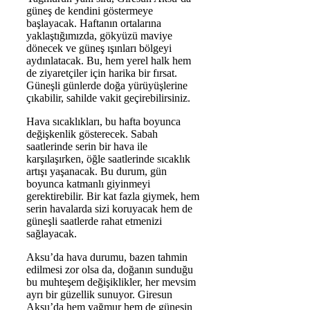
güneş de kendini göstermeye
başlayacak. Haftanın ortalarına
yaklaştığımızda, gökyüzü maviye
dönecek ve güneş ışınları bölgeyi
aydınlatacak. Bu, hem yerel halk hem
de ziyaretçiler için harika bir fırsat.
Güneşli günlerde doğa yürüyüşlerine
çıkabilir, sahilde vakit geçirebilirsiniz.
Hava sıcaklıkları, bu hafta boyunca
değişkenlik gösterecek. Sabah
saatlerinde serin bir hava ile
karşılaşırken, öğle saatlerinde sıcaklık
artışı yaşanacak. Bu durum, gün
boyunca katmanlı giyinmeyi
gerektirebilir. Bir kat fazla giymek, hem
serin havalarda sizi koruyacak hem de
güneşli saatlerde rahat etmenizi
sağlayacak.
Aksu’da hava durumu, bazen tahmin
edilmesi zor olsa da, doğanın sunduğu
bu muhteşem değişiklikler, her mevsim
ayrı bir güzellik sunuyor. Giresun
Aksu’da hem yağmur hem de güneşin