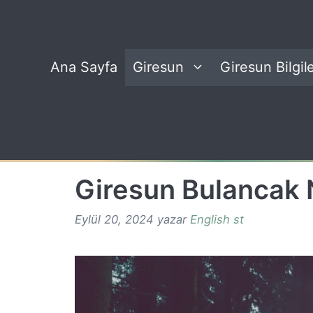
İçeriğe
atla
Ana Sayfa
Giresun
Giresun Bilgile
Giresun Bulancak 
Eylül 20, 2024
yazar
English st