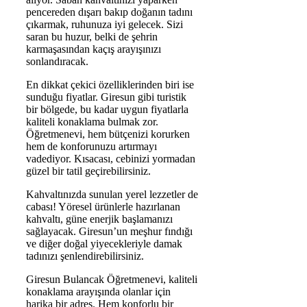
pencereden dışarı bakıp doğanın tadını
çıkarmak, ruhunuza iyi gelecek. Sizi
saran bu huzur, belki de şehrin
karmaşasından kaçış arayışınızı
sonlandıracak.
En dikkat çekici özelliklerinden biri ise
sunduğu fiyatlar. Giresun gibi turistik
bir bölgede, bu kadar uygun fiyatlarla
kaliteli konaklama bulmak zor.
Öğretmenevi, hem bütçenizi korurken
hem de konforunuzu artırmayı
vadediyor. Kısacası, cebinizi yormadan
güzel bir tatil geçirebilirsiniz.
Kahvaltınızda sunulan yerel lezzetler de
cabası! Yöresel ürünlerle hazırlanan
kahvaltı, güne enerjik başlamanızı
sağlayacak. Giresun’un meşhur fındığı
ve diğer doğal yiyecekleriyle damak
tadınızı şenlendirebilirsiniz.
Giresun Bulancak Öğretmenevi, kaliteli
konaklama arayışında olanlar için
harika bir adres. Hem konforlu bir