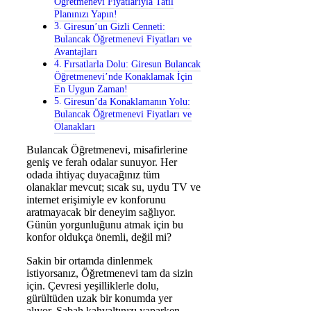
Öğretmenevi Fiyatlarıyla Tatil
Planınızı Yapın!
Giresun’un Gizli Cenneti:
Bulancak Öğretmenevi Fiyatları ve
Avantajları
Fırsatlarla Dolu: Giresun Bulancak
Öğretmenevi’nde Konaklamak İçin
En Uygun Zaman!
Giresun’da Konaklamanın Yolu:
Bulancak Öğretmenevi Fiyatları ve
Olanakları
Bulancak Öğretmenevi, misafirlerine
geniş ve ferah odalar sunuyor. Her
odada ihtiyaç duyacağınız tüm
olanaklar mevcut; sıcak su, uydu TV ve
internet erişimiyle ev konforunu
aratmayacak bir deneyim sağlıyor.
Günün yorgunluğunu atmak için bu
konfor oldukça önemli, değil mi?
Sakin bir ortamda dinlenmek
istiyorsanız, Öğretmenevi tam da sizin
için. Çevresi yeşilliklerle dolu,
gürültüden uzak bir konumda yer
alıyor. Sabah kahvaltınızı yaparken