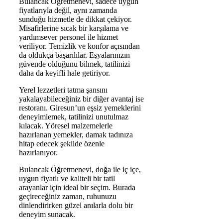
Bulancak Öğretmenevi, sadece uygun
fiyatlarıyla değil, aynı zamanda
sunduğu hizmetle de dikkat çekiyor.
Misafirlerine sıcak bir karşılama ve
yardımsever personel ile hizmet
veriliyor. Temizlik ve konfor açısından
da oldukça başarılılar. Eşyalarınızın
güvende olduğunu bilmek, tatilinizi
daha da keyifli hale getiriyor.
Yerel lezzetleri tatma şansını
yakalayabileceğiniz bir diğer avantaj ise
restoranı. Giresun’un eşsiz yemeklerini
deneyimlemek, tatilinizi unutulmaz
kılacak. Yöresel malzemelerle
hazırlanan yemekler, damak tadınıza
hitap edecek şekilde özenle
hazırlanıyor.
Bulancak Öğretmenevi, doğa ile iç içe,
uygun fiyatlı ve kaliteli bir tatil
arayanlar için ideal bir seçim. Burada
geçireceğiniz zaman, ruhunuzu
dinlendirirken güzel anılarla dolu bir
deneyim sunacak.