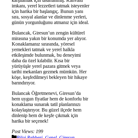
karşılamak için tasarlanmış. Kahvaltı
imkanı, yerel lezzetleri tatmak isteyenler
için harika bir başlangıç. Bunun yanı
sıra, sosyal alanlar ve dinlenme yerleri,
günün yorgunluğunu atmanız için ideal.
Bulancak, Giresun’un zengin kültürel
mirasına yakın bir konumda yer alıyor.
Konaklamanız sırasında, yöresel
yemekleri tatmak ve yerel halkla
etkileşimde bulunmak, bu deneyimi
daha da özel kılabilir. Kısa bir
yürüyüşle yerel pazara gitmek veya
tarihi mekanları gezmek mümkün. Her
köşe, keşfedilmeyi bekleyen bir hikaye
barındırıyor.
Bulancak Öğretmenevi, Giresun’da
hem uygun fiyatlar hem de konforlu bir
konaklama sunarak tatil planlarınızı
kolaylaştırıyor. Bu güzel ilçede hem
dinlenip hem de keşfe çıkmak için
harika bir seçenek!
Post Views:
199
Kategoriler
Bilgi Rehberi
,
Genel
,
Giresun
,