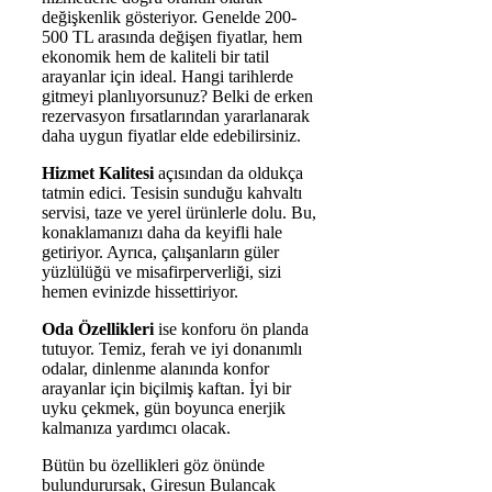
değişkenlik gösteriyor. Genelde 200-
500 TL arasında değişen fiyatlar, hem
ekonomik hem de kaliteli bir tatil
arayanlar için ideal. Hangi tarihlerde
gitmeyi planlıyorsunuz? Belki de erken
rezervasyon fırsatlarından yararlanarak
daha uygun fiyatlar elde edebilirsiniz.
Hizmet Kalitesi
açısından da oldukça
tatmin edici. Tesisin sunduğu kahvaltı
servisi, taze ve yerel ürünlerle dolu. Bu,
konaklamanızı daha da keyifli hale
getiriyor. Ayrıca, çalışanların güler
yüzlülüğü ve misafirperverliği, sizi
hemen evinizde hissettiriyor.
Oda Özellikleri
ise konforu ön planda
tutuyor. Temiz, ferah ve iyi donanımlı
odalar, dinlenme alanında konfor
arayanlar için biçilmiş kaftan. İyi bir
uyku çekmek, gün boyunca enerjik
kalmanıza yardımcı olacak.
Bütün bu özellikleri göz önünde
bulundurursak, Giresun Bulancak