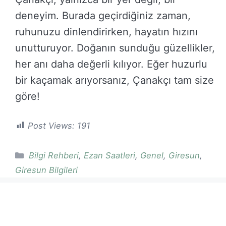
deneyim. Burada geçirdiğiniz zaman,
ruhunuzu dinlendirirken, hayatın hızını
unutturuyor. Doğanın sunduğu güzellikler,
her anı daha değerli kılıyor. Eğer huzurlu
bir kaçamak arıyorsanız, Çanakçı tam size
göre!
Post Views:
191
Kategoriler
Bilgi Rehberi
,
Ezan Saatleri
,
Genel
,
Giresun
,
Giresun Bilgileri
GiresunBilgi.Com.Tr