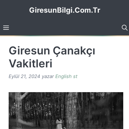
İçeriğe
GiresunBilgi.Com.Tr
atla
Giresun Çanakçı
Vakitleri
Eylül 21, 2024
yazar
English st