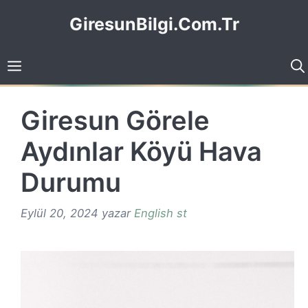
İçeriğe
GiresunBilgi.Com.Tr
atla
Giresun Görele
Aydınlar Köyü Hava
Durumu
Eylül 20, 2024
yazar
English st