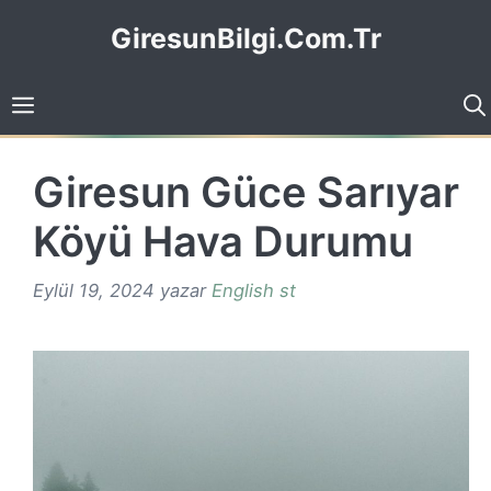
İçeriğe
GiresunBilgi.Com.Tr
atla
Giresun Güce Sarıyar
Köyü Hava Durumu
Eylül 19, 2024
yazar
English st