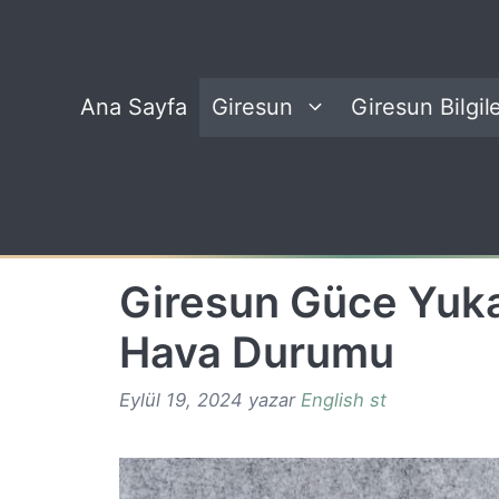
İçeriğe
atla
Ana Sayfa
Giresun
Giresun Bilgile
Giresun Güce Yuk
Hava Durumu
Eylül 19, 2024
yazar
English st