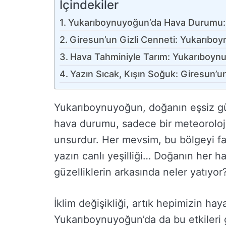
İçindekiler
Yukarıboynuyoğun’da Hava Durumu: Do
Giresun’un Gizli Cenneti: Yukarıb
Hava Tahminiyle Tarım: Yukarıboy
Yazın Sıcak, Kışın Soğuk: Giresun’
Yukarıboynuyoğun, doğanın eşsiz güz
hava durumu, sadece bir meteorolojik
unsurdur. Her mevsim, bu bölgeyi far
yazın canlı yeşilliği… Doğanın her ha
güzelliklerin arkasında neler yatıyor
İklim değişikliği, artık hepimizin hay
Yukarıboynuyoğun’da da bu etkileri