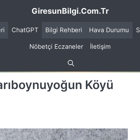
GiresunBilgi.Com.Tr
ri
ChatGPT
Bilgi Rehberi
Hava Durumu
S
Nöbetçi Eczaneler
İletişim
arıboynuyoğun Köyü