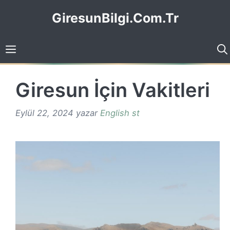
İçeriğe
GiresunBilgi.Com.Tr
atla
Giresun İçin Vakitleri
Eylül 22, 2024
yazar
English st