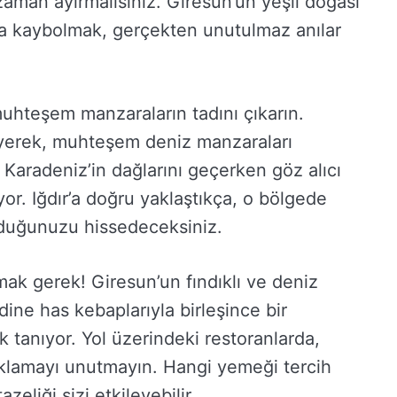
 zaman ayırmalısınız. Giresun’un yeşil doğası
ında kaybolmak, gerçekten unutulmaz anılar
uhteşem manzaraların tadını çıkarın.
leyerek, muhteşem deniz manzaraları
, Karadeniz’in dağlarını geçerken göz alıcı
yor. Iğdır’a doğru yaklaştıkça, o bölgede
lduğunuzu hissedeceksiniz.
mak gerek! Giresun’un fındıklı ve deniz
ndine has kebaplarıyla birleşince bir
 tanıyor. Yol üzerindeki restoranlarda,
aklamayı unutmayın. Hangi yemeği tercih
eliği sizi etkileyebilir.