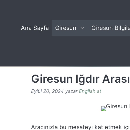
İçeriğe
atla
Ana Sayfa
Giresun
Giresun Bilgile
Giresun Iğdır Aras
Eylül 20, 2024
yazar
English st
Aracınızla bu mesafeyi kat etmek için