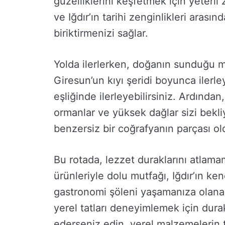
güzelliklerini keşfetmek için yeterli
ve Iğdır’ın tarihi zenginlikleri aras
biriktirmenizi sağlar.
Yolda ilerlerken, doğanın sunduğu m
Giresun’un kıyı şeridi boyunca iler
eşliğinde ilerleyebilirsiniz. Ardından
ormanlar ve yüksek dağlar sizi bekli
benzersiz bir coğrafyanın parçası o
Bu rotada, lezzet duraklarını atlama
ürünleriyle dolu mutfağı, Iğdır’ın ke
gastronomi şöleni yaşamanıza olanak
yerel tatları deneyimlemek için dur
ederseniz edin, yerel malzemelerin taz