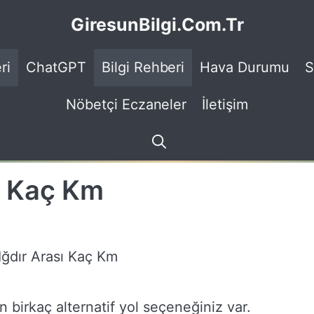
GiresunBilgi.Com.Tr
ri
ChatGPT
Bilgi Rehberi
Hava Durumu
S
Nöbetçi Eczaneler
İletişim
ı Kaç Km
 birkaç alternatif yol seçeneğiniz var.