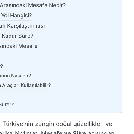
ır Arasındaki Mesafe Nedir?
 Yol Hangisi?
h Karşılaştırması
e Kadar Süre?
rasındaki Mesafe
r?
rumu Nasıldır?
Araçları Kullanılabilir?
Sürer?
 Türkiye’nin zengin doğal güzellikleri ve
arika bir fırsat.
Mesafe ve Süre
açısından