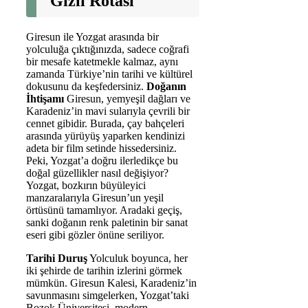
Gizli Rotası
Giresun ile Yozgat arasında bir
yolculuğa çıktığınızda, sadece coğrafi
bir mesafe katetmekle kalmaz, aynı
zamanda Türkiye’nin tarihi ve kültürel
dokusunu da keşfedersiniz.
Doğanın
İhtişamı
Giresun, yemyeşil dağları ve
Karadeniz’in mavi sularıyla çevrili bir
cennet gibidir. Burada, çay bahçeleri
arasında yürüyüş yaparken kendinizi
adeta bir film setinde hissedersiniz.
Peki, Yozgat’a doğru ilerledikçe bu
doğal güzellikler nasıl değişiyor?
Yozgat, bozkırın büyüleyici
manzaralarıyla Giresun’un yeşil
örtüsünü tamamlıyor. Aradaki geçiş,
sanki doğanın renk paletinin bir sanat
eseri gibi gözler önüne seriliyor.
Tarihi Duruş
Yolculuk boyunca, her
iki şehirde de tarihin izlerini görmek
mümkün. Giresun Kalesi, Karadeniz’in
savunmasını simgelerken, Yozgat’taki
Bozok Üniversitesi, modern