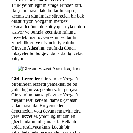
Türkiye’nin eğitim simgelerinden biri.
İki şehir arasındaki bu tarihi köprü,
geçmişten günümüze süregelen bir bağ
oluşturuyor. Yozgat’ın merkezi,
Osmanlı dönemine ait yapılarıyla dolup
taşıyor ve burada geçmişin ruhunu
hissedebilirsiniz. Giresun ise, tarihi
zenginlikleri ve efsaneleriyle dolu;
Giresun Adası’nın etrafında dönen
hikayeler bu bölgeyi daha da ilgi çekici
kılıyor.
Gizli Lezzetler
Giresun ve Yozgat’ın
birbirinden lezzetli yemekleri de bu
yolculuğun vazgeçilmez bir parçası.
Giresun’un hamsi pilavı ve Yozgat’ın
meşhur testi kebabı, damak çatlatan
tatlar arasında. Bu yemekleri
denemeden yola devam etmeyin; zira
yerel lezzetler, yolculuğunuzun en
güzel anlarını oluşturacak. Belki de
yolda rastlayacağınız küçük bir
lokantada, aile reçetesiyle yapılan bir