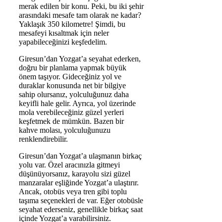
merak edilen bir konu. Peki, bu iki şehir
arasındaki mesafe tam olarak ne kadar?
Yaklaşık 350 kilometre! Şimdi, bu
mesafeyi kısaltmak için neler
yapabileceğinizi keşfedelim.
Giresun’dan Yozgat’a seyahat ederken,
doğru bir planlama yapmak büyük
önem taşıyor. Gideceğiniz yol ve
duraklar konusunda net bir bilgiye
sahip olursanız, yolculuğunuz daha
keyifli hale gelir. Ayrıca, yol üzerinde
mola verebileceğiniz güzel yerleri
keşfetmek de mümkün. Bazen bir
kahve molası, yolculuğunuzu
renklendirebilir.
Giresun’dan Yozgat’a ulaşmanın birkaç
yolu var. Özel aracınızla gitmeyi
düşünüyorsanız, karayolu sizi güzel
manzaralar eşliğinde Yozgat’a ulaştırır.
Ancak, otobüs veya tren gibi toplu
taşıma seçenekleri de var. Eğer otobüsle
seyahat ederseniz, genellikle birkaç saat
içinde Yozgat’a varabilirsiniz.