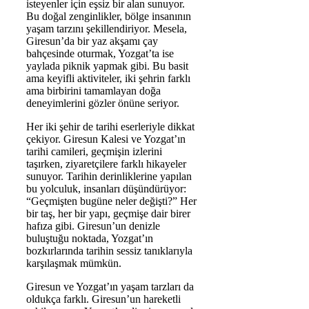
isteyenler için eşsiz bir alan sunuyor.
Bu doğal zenginlikler, bölge insanının
yaşam tarzını şekillendiriyor. Mesela,
Giresun’da bir yaz akşamı çay
bahçesinde oturmak, Yozgat’ta ise
yaylada piknik yapmak gibi. Bu basit
ama keyifli aktiviteler, iki şehrin farklı
ama birbirini tamamlayan doğa
deneyimlerini gözler önüne seriyor.
Her iki şehir de tarihi eserleriyle dikkat
çekiyor. Giresun Kalesi ve Yozgat’ın
tarihi camileri, geçmişin izlerini
taşırken, ziyaretçilere farklı hikayeler
sunuyor. Tarihin derinliklerine yapılan
bu yolculuk, insanları düşündürüyor:
“Geçmişten bugüne neler değişti?” Her
bir taş, her bir yapı, geçmişe dair birer
hafıza gibi. Giresun’un denizle
buluştuğu noktada, Yozgat’ın
bozkırlarında tarihin sessiz tanıklarıyla
karşılaşmak mümkün.
Giresun ve Yozgat’ın yaşam tarzları da
oldukça farklı. Giresun’un hareketli