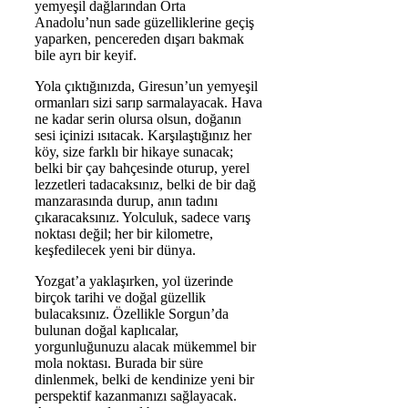
yemyeşil dağlarından Orta
Anadolu’nun sade güzelliklerine geçiş
yaparken, pencereden dışarı bakmak
bile ayrı bir keyif.
Yola çıktığınızda, Giresun’un yemyeşil
ormanları sizi sarıp sarmalayacak. Hava
ne kadar serin olursa olsun, doğanın
sesi içinizi ısıtacak. Karşılaştığınız her
köy, size farklı bir hikaye sunacak;
belki bir çay bahçesinde oturup, yerel
lezzetleri tadacaksınız, belki de bir dağ
manzarasında durup, anın tadını
çıkaracaksınız. Yolculuk, sadece varış
noktası değil; her bir kilometre,
keşfedilecek yeni bir dünya.
Yozgat’a yaklaşırken, yol üzerinde
birçok tarihi ve doğal güzellik
bulacaksınız. Özellikle Sorgun’da
bulunan doğal kaplıcalar,
yorgunluğunuzu alacak mükemmel bir
mola noktası. Burada bir süre
dinlenmek, belki de kendinize yeni bir
perspektif kazanmanızı sağlayacak.