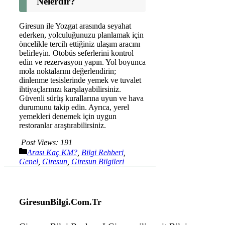
Nelerdir?
Giresun ile Yozgat arasında seyahat
ederken, yolculuğunuzu planlamak için
öncelikle tercih ettiğiniz ulaşım aracını
belirleyin. Otobüs seferlerini kontrol
edin ve rezervasyon yapın. Yol boyunca
mola noktalarını değerlendirin;
dinlenme tesislerinde yemek ve tuvalet
ihtiyaçlarınızı karşılayabilirsiniz.
Güvenli sürüş kurallarına uyun ve hava
durumunu takip edin. Ayrıca, yerel
yemekleri denemek için uygun
restoranlar araştırabilirsiniz.
Post Views:
191
Kategoriler
Arası Kaç KM?
,
Bilgi Rehberi
,
Genel
,
Giresun
,
Giresun Bilgileri
GiresunBilgi.Com.Tr