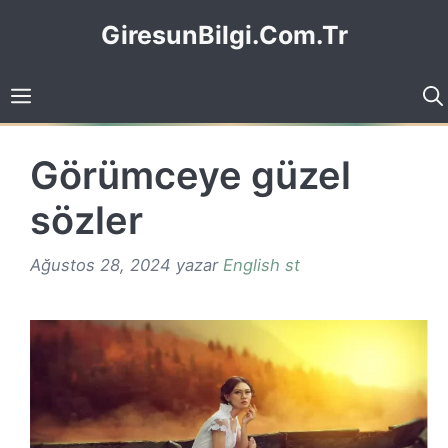
İçeriğe
GiresunBilgi.Com.Tr
atla
Görümceye güzel
sözler
Ağustos 28, 2024
yazar
English st