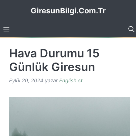
İçeriğe
GiresunBilgi.Com.Tr
atla
Hava Durumu 15
Günlük Giresun
Eylül 20, 2024
yazar
English st