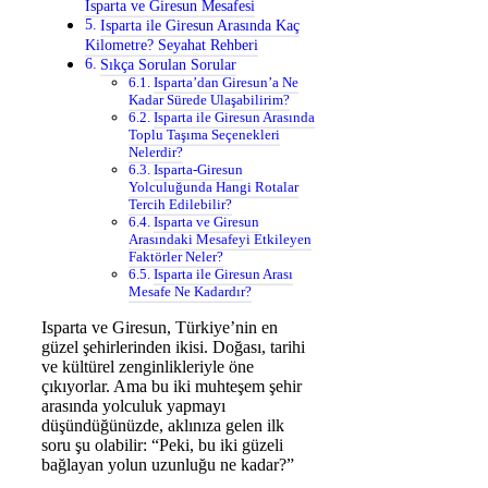
Isparta ve Giresun Mesafesi
Isparta ile Giresun Arasında Kaç
Kilometre? Seyahat Rehberi
Sıkça Sorulan Sorular
Isparta’dan Giresun’a Ne
Kadar Sürede Ulaşabilirim?
Isparta ile Giresun Arasında
Toplu Taşıma Seçenekleri
Nelerdir?
Isparta-Giresun
Yolculuğunda Hangi Rotalar
Tercih Edilebilir?
Isparta ve Giresun
Arasındaki Mesafeyi Etkileyen
Faktörler Neler?
Isparta ile Giresun Arası
Mesafe Ne Kadardır?
Isparta ve Giresun, Türkiye’nin en
güzel şehirlerinden ikisi. Doğası, tarihi
ve kültürel zenginlikleriyle öne
çıkıyorlar. Ama bu iki muhteşem şehir
arasında yolculuk yapmayı
düşündüğünüzde, aklınıza gelen ilk
soru şu olabilir: “Peki, bu iki güzeli
bağlayan yolun uzunluğu ne kadar?”