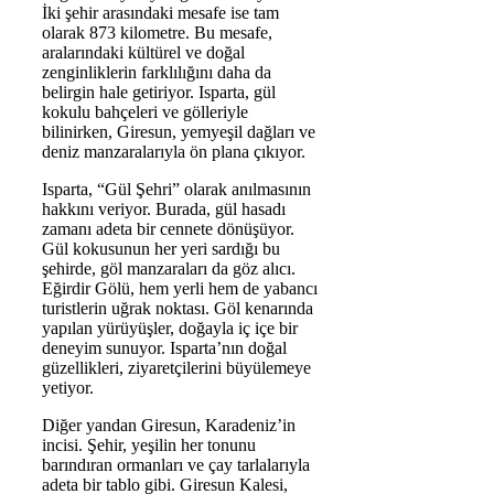
İki şehir arasındaki mesafe ise tam
olarak 873 kilometre. Bu mesafe,
aralarındaki kültürel ve doğal
zenginliklerin farklılığını daha da
belirgin hale getiriyor. Isparta, gül
kokulu bahçeleri ve gölleriyle
bilinirken, Giresun, yemyeşil dağları ve
deniz manzaralarıyla ön plana çıkıyor.
Isparta, “Gül Şehri” olarak anılmasının
hakkını veriyor. Burada, gül hasadı
zamanı adeta bir cennete dönüşüyor.
Gül kokusunun her yeri sardığı bu
şehirde, göl manzaraları da göz alıcı.
Eğirdir Gölü, hem yerli hem de yabancı
turistlerin uğrak noktası. Göl kenarında
yapılan yürüyüşler, doğayla iç içe bir
deneyim sunuyor. Isparta’nın doğal
güzellikleri, ziyaretçilerini büyülemeye
yetiyor.
Diğer yandan Giresun, Karadeniz’in
incisi. Şehir, yeşilin her tonunu
barındıran ormanları ve çay tarlalarıyla
adeta bir tablo gibi. Giresun Kalesi,