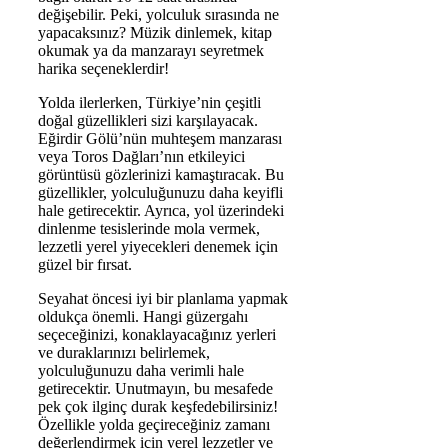
değişebilir. Peki, yolculuk sırasında ne
yapacaksınız? Müzik dinlemek, kitap
okumak ya da manzarayı seyretmek
harika seçeneklerdir!
Yolda ilerlerken, Türkiye’nin çeşitli
doğal güzellikleri sizi karşılayacak.
Eğirdir Gölü’nün muhteşem manzarası
veya Toros Dağları’nın etkileyici
görüntüsü gözlerinizi kamaştıracak. Bu
güzellikler, yolculuğunuzu daha keyifli
hale getirecektir. Ayrıca, yol üzerindeki
dinlenme tesislerinde mola vermek,
lezzetli yerel yiyecekleri denemek için
güzel bir fırsat.
Seyahat öncesi iyi bir planlama yapmak
oldukça önemli. Hangi güzergahı
seçeceğinizi, konaklayacağınız yerleri
ve duraklarınızı belirlemek,
yolculuğunuzu daha verimli hale
getirecektir. Unutmayın, bu mesafede
pek çok ilginç durak keşfedebilirsiniz!
Özellikle yolda geçireceğiniz zamanı
değerlendirmek için yerel lezzetler ve