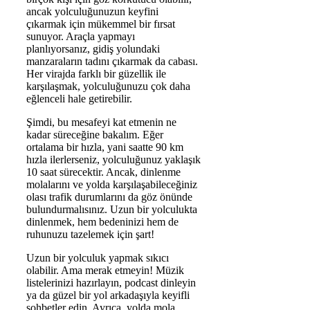
ancak yolculuğunuzun keyfini
çıkarmak için mükemmel bir fırsat
sunuyor. Araçla yapmayı
planlıyorsanız, gidiş yolundaki
manzaraların tadını çıkarmak da cabası.
Her virajda farklı bir güzellik ile
karşılaşmak, yolculuğunuzu çok daha
eğlenceli hale getirebilir.
Şimdi, bu mesafeyi kat etmenin ne
kadar süreceğine bakalım. Eğer
ortalama bir hızla, yani saatte 90 km
hızla ilerlerseniz, yolculuğunuz yaklaşık
10 saat sürecektir. Ancak, dinlenme
molalarını ve yolda karşılaşabileceğiniz
olası trafik durumlarını da göz önünde
bulundurmalısınız. Uzun bir yolculukta
dinlenmek, hem bedeninizi hem de
ruhunuzu tazelemek için şart!
Uzun bir yolculuk yapmak sıkıcı
olabilir. Ama merak etmeyin! Müzik
listelerinizi hazırlayın, podcast dinleyin
ya da güzel bir yol arkadaşıyla keyifli
sohbetler edin. Ayrıca, yolda mola