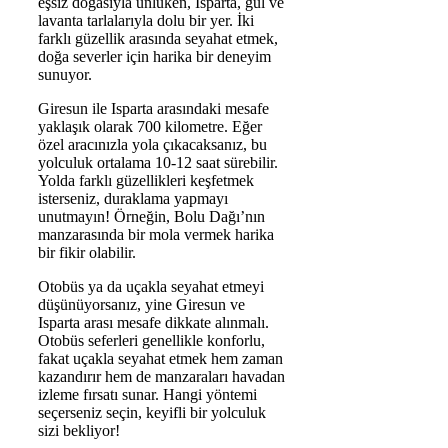
eşsiz doğasıyla ünlüken, Isparta, gül ve
lavanta tarlalarıyla dolu bir yer. İki
farklı güzellik arasında seyahat etmek,
doğa severler için harika bir deneyim
sunuyor.
Giresun ile Isparta arasındaki mesafe
yaklaşık olarak 700 kilometre. Eğer
özel aracınızla yola çıkacaksanız, bu
yolculuk ortalama 10-12 saat sürebilir.
Yolda farklı güzellikleri keşfetmek
isterseniz, duraklama yapmayı
unutmayın! Örneğin, Bolu Dağı’nın
manzarasında bir mola vermek harika
bir fikir olabilir.
Otobüs ya da uçakla seyahat etmeyi
düşünüyorsanız, yine Giresun ve
Isparta arası mesafe dikkate alınmalı.
Otobüs seferleri genellikle konforlu,
fakat uçakla seyahat etmek hem zaman
kazandırır hem de manzaraları havadan
izleme fırsatı sunar. Hangi yöntemi
seçerseniz seçin, keyifli bir yolculuk
sizi bekliyor!