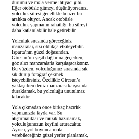
durumu ve mola verme ihtiyacı gibi.
Eğer otobüsle gitmeyi düşünüyorsanız,
yolculuk süresi genellikle benzer bir
aralıkta oluyor. Ancak otobüsle
yolculuk yapmanın rahatlığı, bu süreyi
daha katlanılabilir hale getirebilir.
Yolculuk sırasında göreceğiniz
manzaralar, sizi oldukça etkileyebilir.
Isparta’nın güzel doğasından,
Giresun’un yeşil dağlarına geçerken,
göz alıcı manzaralarla karşılaşacaksınız.
Bu yüzden, yolculuğunuz sırasında sık
sık durup fotoğraf çekmek
isteyebilirsiniz. Özellikle Giresun’a
yaklaşırken deniz manzarası karşısında
duraklamak, bu yolculuğu unutulmaz
kılacaktır.
Yola çıkmadan önce birkaç hazırlık
yapmanızda fayda var. Su,
atıştırmalıklar ve müzik hazırlamak,
yolculuğunuzun keyfini artıracaktır.
Ayrıca, yol boyunca mola
verebileceğiniz güzel yerler planlamak,