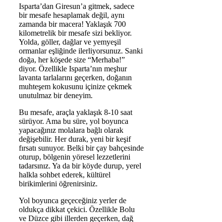
Isparta’dan Giresun’a gitmek, sadece
bir mesafe hesaplamak değil, aynı
zamanda bir macera! Yaklaşık 700
kilometrelik bir mesafe sizi bekliyor.
Yolda, göller, dağlar ve yemyeşil
ormanlar eşliğinde ilerliyorsunuz. Sanki
doğa, her köşede size “Merhaba!”
diyor. Özellikle Isparta’nın meşhur
lavanta tarlalarını geçerken, doğanın
muhteşem kokusunu içinize çekmek
unutulmaz bir deneyim.
Bu mesafe, araçla yaklaşık 8-10 saat
sürüyor. Ama bu süre, yol boyunca
yapacağınız molalara bağlı olarak
değişebilir. Her durak, yeni bir keşif
fırsatı sunuyor. Belki bir çay bahçesinde
oturup, bölgenin yöresel lezzetlerini
tadarsınız. Ya da bir köyde durup, yerel
halkla sohbet ederek, kültürel
birikimlerini öğrenirsiniz.
Yol boyunca geçeceğiniz yerler de
oldukça dikkat çekici. Özellikle Bolu
ve Düzce gibi illerden geçerken, dağ