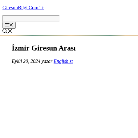
İçeriğe
GiresunBilgi.Com.Tr
atla
İzmir Giresun Arası
Eylül 20, 2024
yazar
English st