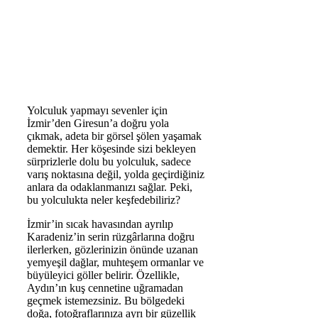
Yolculuk yapmayı sevenler için
İzmir’den Giresun’a doğru yola
çıkmak, adeta bir görsel şölen yaşamak
demektir. Her köşesinde sizi bekleyen
sürprizlerle dolu bu yolculuk, sadece
varış noktasına değil, yolda geçirdiğiniz
anlara da odaklanmanızı sağlar. Peki,
bu yolculukta neler keşfedebiliriz?
İzmir’in sıcak havasından ayrılıp
Karadeniz’in serin rüzgârlarına doğru
ilerlerken, gözlerinizin önünde uzanan
yemyeşil dağlar, muhteşem ormanlar ve
büyüleyici göller belirir. Özellikle,
Aydın’ın kuş cennetine uğramadan
geçmek istemezsiniz. Bu bölgedeki
doğa, fotoğraflarınıza ayrı bir güzellik