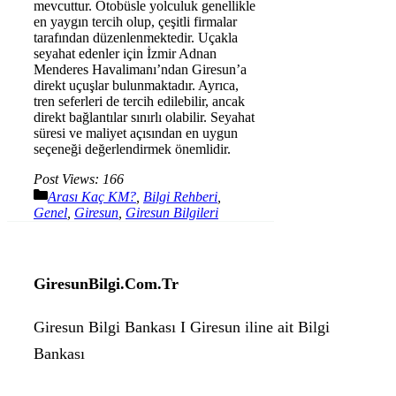
mevcuttur. Otobüsle yolculuk genellikle
en yaygın tercih olup, çeşitli firmalar
tarafından düzenlenmektedir. Uçakla
seyahat edenler için İzmir Adnan
Menderes Havalimanı’ndan Giresun’a
direkt uçuşlar bulunmaktadır. Ayrıca,
tren seferleri de tercih edilebilir, ancak
direkt bağlantılar sınırlı olabilir. Seyahat
süresi ve maliyet açısından en uygun
seçeneği değerlendirmek önemlidir.
Post Views:
166
Kategoriler
Arası Kaç KM?
,
Bilgi Rehberi
,
Genel
,
Giresun
,
Giresun Bilgileri
GiresunBilgi.Com.Tr
Giresun Bilgi Bankası I Giresun iline ait Bilgi
Bankası