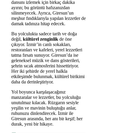
dansını izlemek için birkaç dakika
ayırın; bu görüntü hafızanızdan
silinmeyecek. Ayrıca, Giresun’un
meşhur fındıklarıyla yapılan lezzetler de
damak tadınıza hitap edecek.
Bu yolculukta sadece tarih ve doğa
değil,
kültürel zenginlik
de öne
çıkıyor. İzmir’in canlı sokakları,
restoranları ve kafeleri, yerel lezzetleri
tatma fırsatı sunuyor. Giresun’da ise
geleneksel müzik ve dans gösterileri,
şehrin sıcak atmosferini hissettiriyor.
Her iki şehirde de yerel halkla
etkileşimde bulunmak, kültürel birikimi
daha da derinleştiriyor.
Yol boyunca karşılaşacağınız
manzaralar ve lezzetler, bu yolculuğu
unutulmaz kılacak. Rüzgarın sesiyle
yeşilin ve mavinin buluştuğu anlar,
ruhunuzu dinlendirecek. İzmir ile
Giresun arasında, her anı bir keşif; her
durak, yeni bir hikaye.