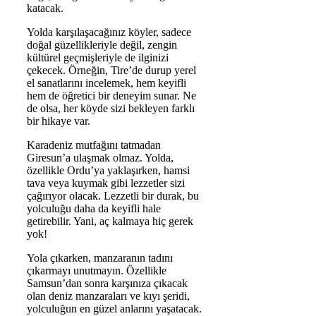
katacak.
Yolda karşılaşacağınız köyler, sadece
doğal güzellikleriyle değil, zengin
kültürel geçmişleriyle de ilginizi
çekecek. Örneğin, Tire’de durup yerel
el sanatlarını incelemek, hem keyifli
hem de öğretici bir deneyim sunar. Ne
de olsa, her köyde sizi bekleyen farklı
bir hikaye var.
Karadeniz mutfağını tatmadan
Giresun’a ulaşmak olmaz. Yolda,
özellikle Ordu’ya yaklaşırken, hamsi
tava veya kuymak gibi lezzetler sizi
çağırıyor olacak. Lezzetli bir durak, bu
yolculuğu daha da keyifli hale
getirebilir. Yani, aç kalmaya hiç gerek
yok!
Yola çıkarken, manzaranın tadını
çıkarmayı unutmayın. Özellikle
Samsun’dan sonra karşınıza çıkacak
olan deniz manzaraları ve kıyı şeridi,
yolculuğun en güzel anlarını yaşatacak.