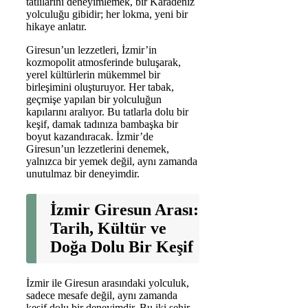
tatlılarını deneyimlemek, bir Karadeniz
yolculuğu gibidir; her lokma, yeni bir
hikaye anlatır.
Giresun’un lezzetleri, İzmir’in
kozmopolit atmosferinde buluşarak,
yerel kültürlerin mükemmel bir
birleşimini oluşturuyor. Her tabak,
geçmişe yapılan bir yolculuğun
kapılarını aralıyor. Bu tatlarla dolu bir
keşif, damak tadınıza bambaşka bir
boyut kazandıracak. İzmir’de
Giresun’un lezzetlerini denemek,
yalnızca bir yemek değil, aynı zamanda
unutulmaz bir deneyimdir.
İzmir Giresun Arası:
Tarih, Kültür ve
Doğa Dolu Bir Keşif
İzmir ile Giresun arasındaki yolculuk,
sadece mesafe değil, aynı zamanda
keşif dolu bir deneyimdir. Bu iki şehir,