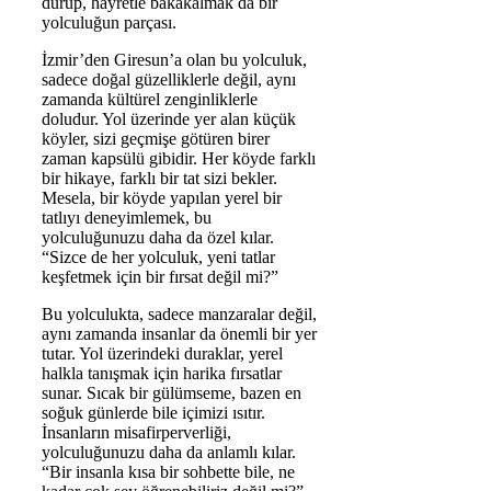
durup, hayretle bakakalmak da bir
yolculuğun parçası.
İzmir’den Giresun’a olan bu yolculuk,
sadece doğal güzelliklerle değil, aynı
zamanda kültürel zenginliklerle
doludur. Yol üzerinde yer alan küçük
köyler, sizi geçmişe götüren birer
zaman kapsülü gibidir. Her köyde farklı
bir hikaye, farklı bir tat sizi bekler.
Mesela, bir köyde yapılan yerel bir
tatlıyı deneyimlemek, bu
yolculuğunuzu daha da özel kılar.
“Sizce de her yolculuk, yeni tatlar
keşfetmek için bir fırsat değil mi?”
Bu yolculukta, sadece manzaralar değil,
aynı zamanda insanlar da önemli bir yer
tutar. Yol üzerindeki duraklar, yerel
halkla tanışmak için harika fırsatlar
sunar. Sıcak bir gülümseme, bazen en
soğuk günlerde bile içimizi ısıtır.
İnsanların misafirperverliği,
yolculuğunuzu daha da anlamlı kılar.
“Bir insanla kısa bir sohbette bile, ne