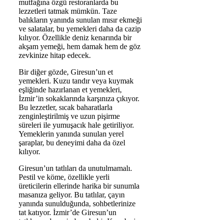
mutfağına özgü restoranlarda bu
lezzetleri tatmak mümkün. Taze
balıkların yanında sunulan mısır ekmeği
ve salatalar, bu yemekleri daha da cazip
kılıyor. Özellikle deniz kenarında bir
akşam yemeği, hem damak hem de göz
zevkinize hitap edecek.
Bir diğer gözde, Giresun’un et
yemekleri. Kuzu tandır veya kuymak
eşliğinde hazırlanan et yemekleri,
İzmir’in sokaklarında karşınıza çıkıyor.
Bu lezzetler, sıcak baharatlarla
zenginleştirilmiş ve uzun pişirme
süreleri ile yumuşacık hale getiriliyor.
Yemeklerin yanında sunulan yerel
şaraplar, bu deneyimi daha da özel
kılıyor.
Giresun’un tatlıları da unutulmamalı.
Pestil ve köme, özellikle yerli
üreticilerin ellerinde harika bir sunumla
masanıza geliyor. Bu tatlılar, çayın
yanında sunulduğunda, sohbetlerinize
tat katıyor. İzmir’de Giresun’un