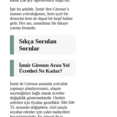
kadar çok şey öğrenebiliriz değil mi?”
İşte bu şekilde, İzmir’den Giresun’a
uzanan yolculuğunuz, hem içsel bir
deneyim hem de dışsal bir keşif haline
gelir. Her anı, unutulmaz bir hikaye
yazma fırsatıdır.
Sıkça Sorulan
Sorular
İzmir Giresun Arası Yol
Ücretleri Ne Kadar?
İzmir ile Giresun arasında yolculuk
yapmayı planlıyorsanız, ulaşım
seçeneğinize bağlı olarak ücretler
değişiklik göstermektedir. Otobüs
seferleri için fiyatlar genellikle 300-500
TL arasında değişirken, özel araçla
seyahat edenler için yakıt maliyetleri
hesaplanmalıdır. En güncel fiyat