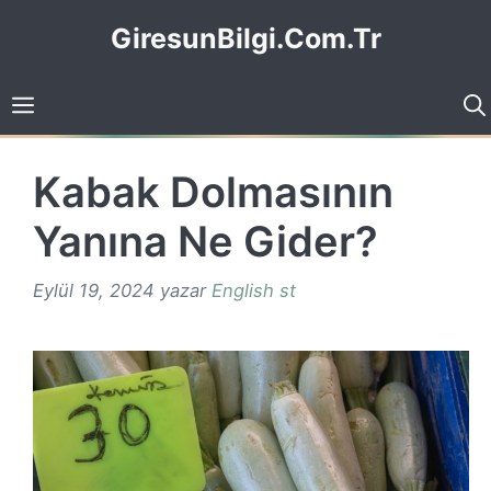
İçeriğe
GiresunBilgi.Com.Tr
atla
Kabak Dolmasının
Yanına Ne Gider?
Eylül 19, 2024
yazar
English st