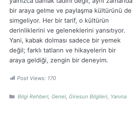
yalnızca damak tadını değil, aynı zamanda
bir araya gelme ve paylaşma kültürünü de
simgeliyor. Her bir tarif, o kültürün
derinliklerini ve geleneklerini yansıtıyor.
Yani, kabak dolması sadece bir yemek
değil; farklı tatların ve hikayelerin bir
araya geldiği, zengin bir deneyim.
Post Views:
170
Kategoriler
Bilgi Rehberi
,
Genel
,
Giresun Bilgileri
,
Yanına
Ne Gider
GiresunBilgi.Com.Tr