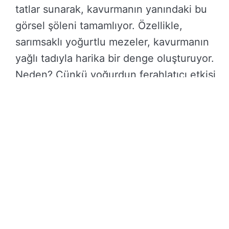
tatlar sunarak, kavurmanın yanındaki bu
görsel şöleni tamamlıyor. Özellikle,
sarımsaklı yoğurtlu mezeler, kavurmanın
yağlı tadıyla harika bir denge oluşturuyor.
Neden? Çünkü yoğurdun ferahlatıcı etkisi,
kavurmanın yoğunluğunu hafifletiyor.
Kavurma ve mezeler bir araya geldiğinde,
ortaya muhteşem bir uyum çıkıyor. Etin
zengin tadı, mezelerin çeşitliliğiyle
birleşerek tam bir lezzet deneyimi
sunuyor. Özellikle bir akşam yemeğinde
bu ikiliyi buluşturduğunuzda,
misafirlerinizi etkileyebilirsiniz. Her bir