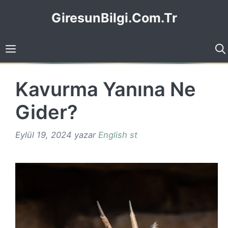
İçeriğe
GiresunBilgi.Com.Tr
atla
Kavurma Yanına Ne
Gider?
Eylül 19, 2024
yazar
English st