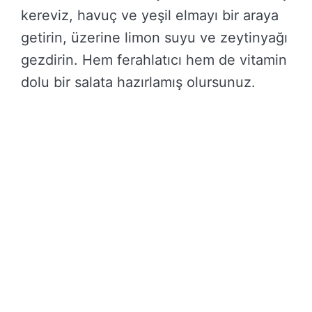
kereviz, havuç ve yeşil elmayı bir araya
getirin, üzerine limon suyu ve zeytinyağı
gezdirin. Hem ferahlatıcı hem de vitamin
dolu bir salata hazırlamış olursunuz.
Fırında kereviz de oldukça lezzetli bir yan
yemek. Kerevizleri küp küp doğrayın,
zeytinyağı, tuz ve baharatlarla
harmanlayın, ardından fırında pişirin.
Kızardıkça ortaya çıkan aroması,
mutfağınızı saracak. Yanında yoğurt ile
servis ederseniz, nefis bir ikili olur!
Çorba demişken, kereviz çorbası da