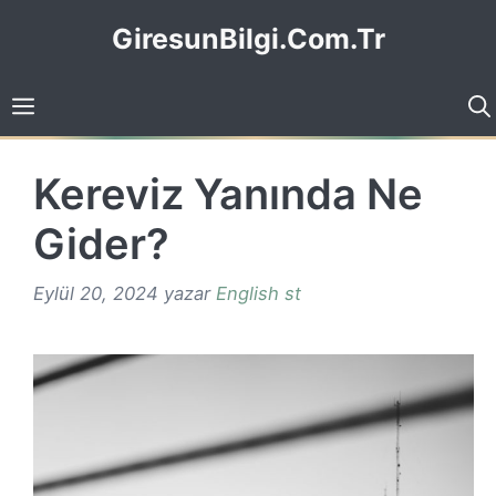
İçeriğe
GiresunBilgi.Com.Tr
atla
Kereviz Yanında Ne
Gider?
Eylül 20, 2024
yazar
English st