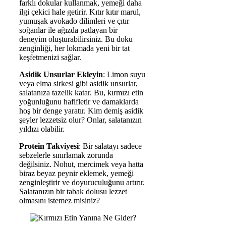
farklı dokular kullanmak, yemeği daha
ilgi çekici hale getirir. Kıtır kıtır marul,
yumuşak avokado dilimleri ve çıtır
soğanlar ile ağızda patlayan bir
deneyim oluşturabilirsiniz. Bu doku
zenginliği, her lokmada yeni bir tat
keşfetmenizi sağlar.
Asidik Unsurlar Ekleyin
: Limon suyu
veya elma sirkesi gibi asidik unsurlar,
salatanıza tazelik katar. Bu, kırmızı etin
yoğunluğunu hafifletir ve damaklarda
hoş bir denge yaratır. Kim demiş asidik
şeyler lezzetsiz olur? Onlar, salatanızın
yıldızı olabilir.
Protein Takviyesi
: Bir salatayı sadece
sebzelerle sınırlamak zorunda
değilsiniz. Nohut, mercimek veya hatta
biraz beyaz peynir eklemek, yemeği
zenginleştirir ve doyuruculuğunu artırır.
Salatanızın bir tabak dolusu lezzet
olmasını istemez misiniz?