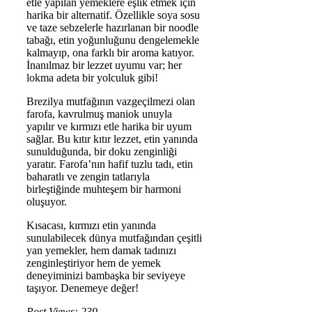
etle yapılan yemeklere eşlik etmek için
harika bir alternatif. Özellikle soya sosu
ve taze sebzelerle hazırlanan bir noodle
tabağı, etin yoğunluğunu dengelemekle
kalmayıp, ona farklı bir aroma katıyor.
İnanılmaz bir lezzet uyumu var; her
lokma adeta bir yolculuk gibi!
Brezilya mutfağının vazgeçilmezi olan
farofa, kavrulmuş maniok unuyla
yapılır ve kırmızı etle harika bir uyum
sağlar. Bu kıtır kıtır lezzet, etin yanında
sunulduğunda, bir doku zenginliği
yaratır. Farofa’nın hafif tuzlu tadı, etin
baharatlı ve zengin tatlarıyla
birleştiğinde muhteşem bir harmoni
oluşuyor.
Kısacası, kırmızı etin yanında
sunulabilecek dünya mutfağından çeşitli
yan yemekler, hem damak tadınızı
zenginleştiriyor hem de yemek
deneyiminizi bambaşka bir seviyeye
taşıyor. Denemeye değer!
Post Views:
239