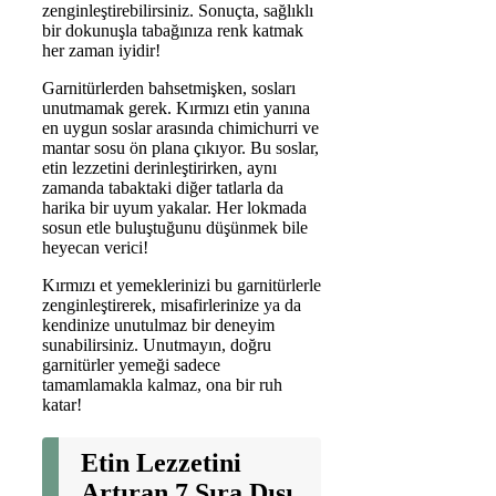
zenginleştirebilirsiniz. Sonuçta, sağlıklı
bir dokunuşla tabağınıza renk katmak
her zaman iyidir!
Garnitürlerden bahsetmişken, sosları
unutmamak gerek. Kırmızı etin yanına
en uygun soslar arasında chimichurri ve
mantar sosu ön plana çıkıyor. Bu soslar,
etin lezzetini derinleştirirken, aynı
zamanda tabaktaki diğer tatlarla da
harika bir uyum yakalar. Her lokmada
sosun etle buluştuğunu düşünmek bile
heyecan verici!
Kırmızı et yemeklerinizi bu garnitürlerle
zenginleştirerek, misafirlerinize ya da
kendinize unutulmaz bir deneyim
sunabilirsiniz. Unutmayın, doğru
garnitürler yemeği sadece
tamamlamakla kalmaz, ona bir ruh
katar!
Etin Lezzetini
Artıran 7 Sıra Dışı