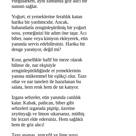
vurgularken, aynı zamanda göz alıcı bir
sunum sağlar.
Yoğurt, et yemeklerine ferahlık katan
harika bir yardımcıdır. Ancak,
baharatlarla zenginleştirilmiş bir yoğurt
sosu, yemeğinizi bir adım öne taşır. Acı
biber, nane veya kimyon ekleyerek, etin
yanında servis edebilirsiniz. Harika bir
denge yaratıyor, değil mi?
Kısır, genellikle hafif bir meze olarak
bilinse de, nar ekşisiyle
zenginleştirildiğinde et yemeklerinin
yanına mükemmel bir eşlikçi olur. Taze
otlar ve nar taneleri ile hazırlanan bu
salata, hem renk hem de tat katıyor.
Izgara sebzeler, etin yanında canlılık
katar. Kabak, patlıcan, biber gibi
sebzeleri ızgarada pişirip, üzerine
zeytinyağı ve limon sıkarsanız, müthiş
bir lezzet elde edersiniz. Hem sağlıklı
hem de göz alıcı!
Taze ananas, zencefil ve lime suyu