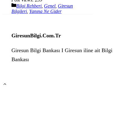
Kategoriler
Bilgi Rehberi
,
Genel
,
Giresun
Bilgileri
,
Yanına Ne Gider
GiresunBilgi.Com.Tr
Giresun Bilgi Bankası I Giresun iline ait Bilgi
Bankası