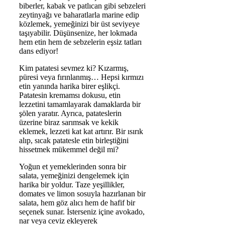
biberler, kabak ve patlıcan gibi sebzeleri
zeytinyağı ve baharatlarla marine edip
közlemek, yemeğinizi bir üst seviyeye
taşıyabilir. Düşünsenize, her lokmada
hem etin hem de sebzelerin eşsiz tatları
dans ediyor!
Kim patatesi sevmez ki? Kızarmış,
püresi veya fırınlanmış… Hepsi kırmızı
etin yanında harika birer eşlikçi.
Patatesin kremamsı dokusu, etin
lezzetini tamamlayarak damaklarda bir
şölen yaratır. Ayrıca, patateslerin
üzerine biraz sarımsak ve kekik
eklemek, lezzeti kat kat artırır. Bir ısırık
alıp, sıcak patatesle etin birleştiğini
hissetmek mükemmel değil mi?
Yoğun et yemeklerinden sonra bir
salata, yemeğinizi dengelemek için
harika bir yoldur. Taze yeşillikler,
domates ve limon sosuyla hazırlanan bir
salata, hem göz alıcı hem de hafif bir
seçenek sunar. İsterseniz içine avokado,
nar veya ceviz ekleyerek