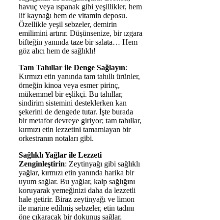
havuç veya ıspanak gibi yeşillikler, hem
lif kaynağı hem de vitamin deposu.
Özellikle yeşil sebzeler, demirin
emilimini artırır. Düşünsenize, bir ızgara
bifteğin yanında taze bir salata… Hem
göz alıcı hem de sağlıklı!
Tam Tahıllar ile Denge Sağlayın
:
Kırmızı etin yanında tam tahıllı ürünler,
örneğin kinoa veya esmer pirinç,
mükemmel bir eşlikçi. Bu tahıllar,
sindirim sistemini desteklerken kan
şekerini de dengede tutar. İşte burada
bir metafor devreye giriyor; tam tahıllar,
kırmızı etin lezzetini tamamlayan bir
orkestranın notaları gibi.
Sağlıklı Yağlar ile Lezzeti
Zenginleştirin
: Zeytinyağı gibi sağlıklı
yağlar, kırmızı etin yanında harika bir
uyum sağlar. Bu yağlar, kalp sağlığını
koruyarak yemeğinizi daha da lezzetli
hale getirir. Biraz zeytinyağı ve limon
ile marine edilmiş sebzeler, etin tadını
öne çıkaracak bir dokunuş sağlar.