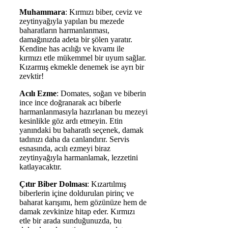
Muhammara
: Kırmızı biber, ceviz ve
zeytinyağıyla yapılan bu mezede
baharatların harmanlanması,
damağınızda adeta bir şölen yaratır.
Kendine has acılığı ve kıvamı ile
kırmızı etle mükemmel bir uyum sağlar.
Kızarmış ekmekle denemek ise ayrı bir
zevktir!
Acılı Ezme
: Domates, soğan ve biberin
ince ince doğranarak acı biberle
harmanlanmasıyla hazırlanan bu mezeyi
kesinlikle göz ardı etmeyin. Etin
yanındaki bu baharatlı seçenek, damak
tadınızı daha da canlandırır. Servis
esnasında, acılı ezmeyi biraz
zeytinyağıyla harmanlamak, lezzetini
katlayacaktır.
Çıtır Biber Dolması
: Kızartılmış
biberlerin içine doldurulan pirinç ve
baharat karışımı, hem gözünüze hem de
damak zevkinize hitap eder. Kırmızı
etle bir arada sunduğunuzda, bu