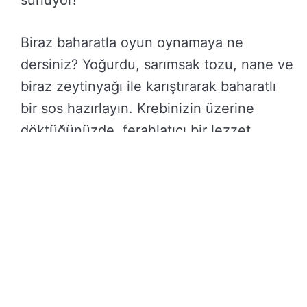
Biraz baharatla oyun oynamaya ne
dersiniz? Yoğurdu, sarımsak tozu, nane ve
biraz zeytinyağı ile karıştırarak baharatlı
bir sos hazırlayın. Krebinizin üzerine
döktüğünüzde, ferahlatıcı bir lezzet
patlaması yaşayacaksınız. Özellikle yaz
aylarında, bu sosun tazeliği sizi
serinletecek!
Tatlı soslar da krepler için harika bir
seçenek olabilir. Örneğin, bal, ceviz ve
tarçın karışımı ile oluşturduğunuz bir sos,
tatlı kreplerinize efsane bir dokunuş