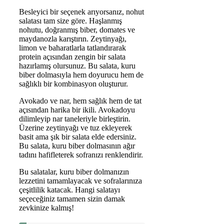
Besleyici bir seçenek arıyorsanız, nohut
salatası tam size göre. Haşlanmış
nohutu, doğranmış biber, domates ve
maydanozla karıştırın. Zeytinyağı,
limon ve baharatlarla tatlandırarak
protein açısından zengin bir salata
hazırlamış olursunuz. Bu salata, kuru
biber dolmasıyla hem doyurucu hem de
sağlıklı bir kombinasyon oluşturur.
Avokado ve nar, hem sağlık hem de tat
açısından harika bir ikili. Avokadoyu
dilimleyip nar taneleriyle birleştirin.
Üzerine zeytinyağı ve tuz ekleyerek
basit ama şık bir salata elde edersiniz.
Bu salata, kuru biber dolmasının ağır
tadını hafifleterek sofranızı renklendirir.
Bu salatalar, kuru biber dolmanızın
lezzetini tamamlayacak ve sofralarınıza
çeşitlilik katacak. Hangi salatayı
seçeceğiniz tamamen sizin damak
zevkinize kalmış!