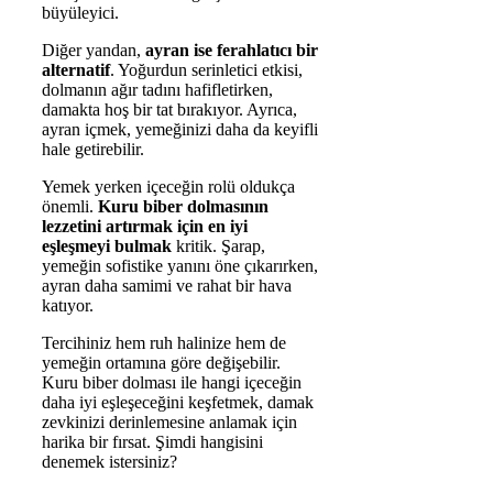
büyüleyici.
Diğer yandan,
ayran ise ferahlatıcı bir
alternatif
. Yoğurdun serinletici etkisi,
dolmanın ağır tadını hafifletirken,
damakta hoş bir tat bırakıyor. Ayrıca,
ayran içmek, yemeğinizi daha da keyifli
hale getirebilir.
Yemek yerken içeceğin rolü oldukça
önemli.
Kuru biber dolmasının
lezzetini artırmak için en iyi
eşleşmeyi bulmak
kritik. Şarap,
yemeğin sofistike yanını öne çıkarırken,
ayran daha samimi ve rahat bir hava
katıyor.
Tercihiniz hem ruh halinize hem de
yemeğin ortamına göre değişebilir.
Kuru biber dolması ile hangi içeceğin
daha iyi eşleşeceğini keşfetmek, damak
zevkinizi derinlemesine anlamak için
harika bir fırsat. Şimdi hangisini
denemek istersiniz?