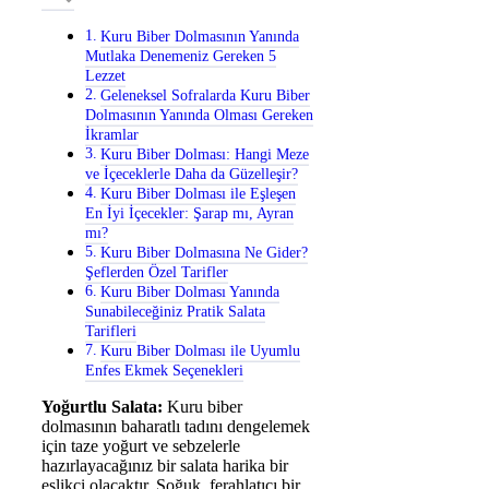
Kuru Biber Dolmasının Yanında
Mutlaka Denemeniz Gereken 5
Lezzet
Geleneksel Sofralarda Kuru Biber
Dolmasının Yanında Olması Gereken
İkramlar
Kuru Biber Dolması: Hangi Meze
ve İçeceklerle Daha da Güzelleşir?
Kuru Biber Dolması ile Eşleşen
En İyi İçecekler: Şarap mı, Ayran
mı?
Kuru Biber Dolmasına Ne Gider?
Şeflerden Özel Tarifler
Kuru Biber Dolması Yanında
Sunabileceğiniz Pratik Salata
Tarifleri
Kuru Biber Dolması ile Uyumlu
Enfes Ekmek Seçenekleri
Yoğurtlu Salata:
Kuru biber
dolmasının baharatlı tadını dengelemek
için taze yoğurt ve sebzelerle
hazırlayacağınız bir salata harika bir
eşlikçi olacaktır. Soğuk, ferahlatıcı bir