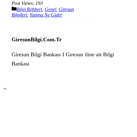
Post Views:
193
Kategoriler
Bilgi Rehberi
,
Genel
,
Giresun
Bilgileri
,
Yanına Ne Gider
GiresunBilgi.Com.Tr
Giresun Bilgi Bankası I Giresun iline ait Bilgi
Bankası