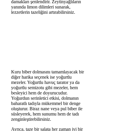
damakları şenlendirir. Zeytinyağlıların
yanında limon dilimleri sunarak,
lezzetlerin tazeliğini artırabilirsiniz.
Kuru biber dolmasını tamamlayacak bir
diğer harika seçenek ise yoğurtlu
mezeler. Yoğurtlu havuç tarator ya da
yoğurtlu semizotu gibi mezeler, hem
besleyici hem de doyurucudur.
Yoğurdun serinletici etkisi, dolmanın
baharatlı tadıyla mükemmel bir denge
oluşturur. Biraz nane veya pul biber ile
süsleyerek, hem sunumu hem de tadı
zenginleştirebilirsiniz.
Ayrıca, taze bir salata her zaman iyi bir