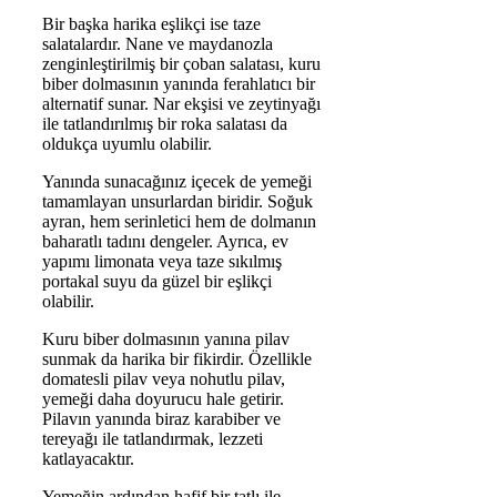
Bir başka harika eşlikçi ise taze
salatalardır. Nane ve maydanozla
zenginleştirilmiş bir çoban salatası, kuru
biber dolmasının yanında ferahlatıcı bir
alternatif sunar. Nar ekşisi ve zeytinyağı
ile tatlandırılmış bir roka salatası da
oldukça uyumlu olabilir.
Yanında sunacağınız içecek de yemeği
tamamlayan unsurlardan biridir. Soğuk
ayran, hem serinletici hem de dolmanın
baharatlı tadını dengeler. Ayrıca, ev
yapımı limonata veya taze sıkılmış
portakal suyu da güzel bir eşlikçi
olabilir.
Kuru biber dolmasının yanına pilav
sunmak da harika bir fikirdir. Özellikle
domatesli pilav veya nohutlu pilav,
yemeği daha doyurucu hale getirir.
Pilavın yanında biraz karabiber ve
tereyağı ile tatlandırmak, lezzeti
katlayacaktır.
Yemeğin ardından hafif bir tatlı ile