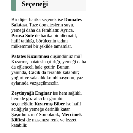
Seçeneği
Bir diğer harika seçenek ise
Domates
Salatası
. Taze domateslerin suyu,
yemeği daha da ferahlatır. Ayrıca,
Pırasa Sote
de harika bir alternatif;
hafif tatlılığı, börülcenin tadını
mükemmel bir şekilde tamamlar.
Patates Kızartması
düşündünüz mü?
Kızarmış patatesin çıtırlığı, yemeği daha
da eğlenceli hale getirir. Bunun
yanında,
Cacık
da ferahlık katabilir;
yoğurt ve salatalık kombinasyonu, yaz
aylarında vazgeçilmezdir.
Zeytinyağlı Enginar
ise hem sağlıklı
hem de göz alıcı bir garnitür
seçeneğidir.
Kızarmış Biber
ise hafif
acılığıyla yemeğe derinlik katar.
Şaşırdınız mı? Son olarak,
Mercimek
Köftesi
de masanıza renk ve lezzet
katabilir.