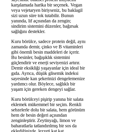
karşılamada harika bir seçenek. Vegan
veya vejetaryen biriyseniz, bu baklagil
sizi uzun süre tok tutabilir. Bunun
yanında, lif açısından da zengin;
sindirim sistemini düzenler, bağırsak
sağlığını destekler.
Kuru börülce, sadece protein değil, aynı
zamanda demir, çinko ve B vitaminleri
gibi önemli besin maddeleri de içerir.
Bu besinler, bağışıklık sistemini
güçlendirir ve enerji seviyenizi artırır.
Demir eksikliği yaşayanlar için ideal bir
gıda. Ayrıca, düşük glisemik indeksi
sayesinde kan şekerinizi dengelemenize
yardımcı olur. Böylece, sağlıklı bir
yaşam için gereken dengeyi sağlar.
Kuru börülceyi pişirip yanına bir salata
eklemek mükemmel bir seçim. Renkli
sebzelerle dolu bir salata, hem görünüm
hem de besin değeri açısından
zenginleştirir. Zeytinyağı, limon ve
baharatlarla tatlandırılmış bir sos da
eklediğinizde, lezzeti kat kat