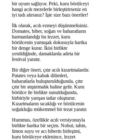
bir uyum sağlıyor. Peki, kuru börülceyi
hangi acılı mezelerle birleştirirseniz en
iyi tadı alırsınız? İşte size bazı öneriler!
İlk olarak, acılı ezmeyi düşünmelisiniz.
Domates, biber, soğan ve baharatların
harmanlandığı bu lezzet, kuru
börülcenin yumuşak dokusuyla harika
bir denge kurar. İkisi birlikte
yenildiğinde, damaklarda adeta bir
festival yaratır.
Bir diğer öneri, çıtır acılı kızartmalardır.
Patates veya kabak dilimleri,
baharatlarla buluşturulduğunda, çıtır
çıtır bir atıştırmalık haline gelir. Kuru
börülce ile birlikte sunulduğunda,
birbiriyle yarışan tatlar oluşturur.
Kızartmaların sıcaklığı ve börülcenin
soğukluğu mükemmel bir tezat yaratır.
Hummus, özellikle acılı versiyonuyla
birlikte harika bir seçim. Nohut, tahin,
limon suyu ve acı biberin birleşimi,
kuru börülceye eklenince, lezzet