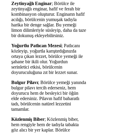
Zeytinyağlı Enginar
; Börülce ile
zeytinyağlı enginar, hafif ve ferah bir
kombinasyon oluşturur. Enginarın hafif
acılığı, börülcenin yumuşak tadıyla
harika bir denge sağlar. Bu yemeği
limon dilimleriyle süsleyip, daha da taze
bir dokunuş ekleyebilirsiniz.
Yoğurtlu Patlıcan Mezesi
; Patlıcanı
közleyip, yoğurtla karıştırdığınızda
ortaya çıkan lezzet, börülce yemeği ile
şahane bir ikili olur. Yoğurdun
serinletici etkisi, börülcenin
doyuruculuğuna zıt bir lezzet sunar.
Bulgur Pilavı
; Börülce yemeği yanında
bulgur pilavı tercih ederseniz, hem
doyurucu hem de besleyici bir öğün
elde edersiniz. Pilavın hafif baharatlı
tadı, börülcenin natürel lezzetini
tamamlar.
Közlenmiş Biber
; Közlenmiş biber,
hem rengiyle hem de tadıyla tabakta
göz alıcı bir yer kaplar. Börülce