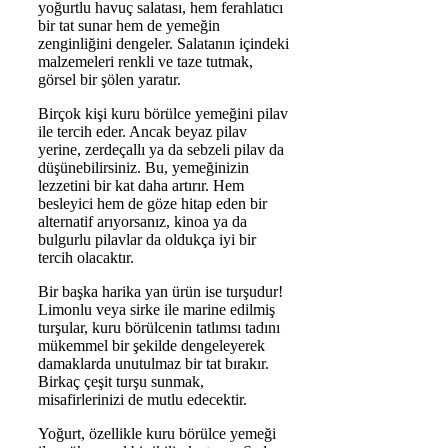
yoğurtlu havuç salatası, hem ferahlatıcı
bir tat sunar hem de yemeğin
zenginliğini dengeler. Salatanın içindeki
malzemeleri renkli ve taze tutmak,
görsel bir şölen yaratır.
Birçok kişi kuru börülce yemeğini pilav
ile tercih eder. Ancak beyaz pilav
yerine, zerdeçallı ya da sebzeli pilav da
düşünebilirsiniz. Bu, yemeğinizin
lezzetini bir kat daha artırır. Hem
besleyici hem de göze hitap eden bir
alternatif arıyorsanız, kinoa ya da
bulgurlu pilavlar da oldukça iyi bir
tercih olacaktır.
Bir başka harika yan ürün ise turşudur!
Limonlu veya sirke ile marine edilmiş
turşular, kuru börülcenin tatlımsı tadını
mükemmel bir şekilde dengeleyerek
damaklarda unutulmaz bir tat bırakır.
Birkaç çeşit turşu sunmak,
misafirlerinizi de mutlu edecektir.
Yoğurt, özellikle kuru börülce yemeği