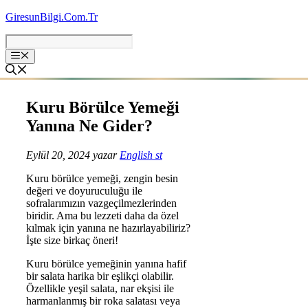
İçeriğe
GiresunBilgi.Com.Tr
atla
Kuru Börülce Yemeği
Yanına Ne Gider?
Eylül 20, 2024
yazar
English st
Kuru börülce yemeği, zengin besin
değeri ve doyuruculuğu ile
sofralarımızın vazgeçilmezlerinden
biridir. Ama bu lezzeti daha da özel
kılmak için yanına ne hazırlayabiliriz?
İşte size birkaç öneri!
Kuru börülce yemeğinin yanına hafif
bir salata harika bir eşlikçi olabilir.
Özellikle yeşil salata, nar ekşisi ile
harmanlanmış bir roka salatası veya