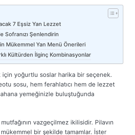
cak 7 Eşsiz Yan Lezzet
e Sofranızı Şenlendirin
 İçin Mükemmel Yan Menü Önerileri
klı Kültürden İlginç Kombinasyonlar
çin yoğurtlu soslar harika bir seçenek.
eotu sosu, hem ferahlatıcı hem de lezzet
r, lahana yemeğinizle buluştuğunda
mutfağının vazgeçilmez ikilisidir. Pilavın
ı mükemmel bir şekilde tamamlar. İster