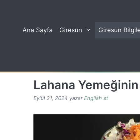
İçeriğe
atla
Ana Sayfa
Giresun
Giresun Bilgile
Lahana Yemeğinin 
Eylül 21, 2024
yazar
English st