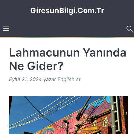
İçeriğe
GiresunBilgi.Com.Tr
atla
Lahmacunun Yanında
Ne Gider?
Eylül 21, 2024
yazar
English st