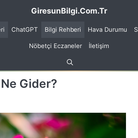
GiresunBilgi.Com.Tr
ri
ChatGPT
Bilgi Rehberi
Hava Durumu
S
Nöbetçi Eczaneler
İletişim
 Ne Gider?