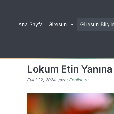
İçeriğe
atla
Ana Sayfa
Giresun
Giresun Bilgile
Lokum Etin Yanına
Eylül 22, 2024
yazar
English st