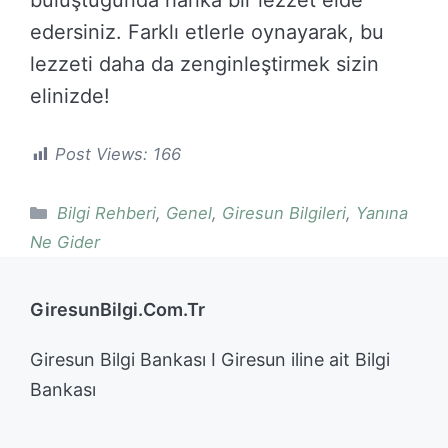
buluştuğunda harika bir lezzet elde
edersiniz. Farklı etlerle oynayarak, bu
lezzeti daha da zenginleştirmek sizin
elinizde!
Post Views:
166
Kategoriler
Bilgi Rehberi
,
Genel
,
Giresun Bilgileri
,
Yanına
Ne Gider
GiresunBilgi.Com.Tr
Giresun Bilgi Bankası I Giresun iline ait Bilgi
Bankası