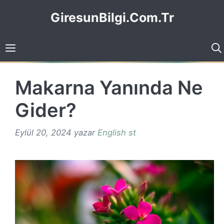
İçeriğe
GiresunBilgi.Com.Tr
atla
Makarna Yanında Ne
Gider?
Eylül 20, 2024
yazar
English st