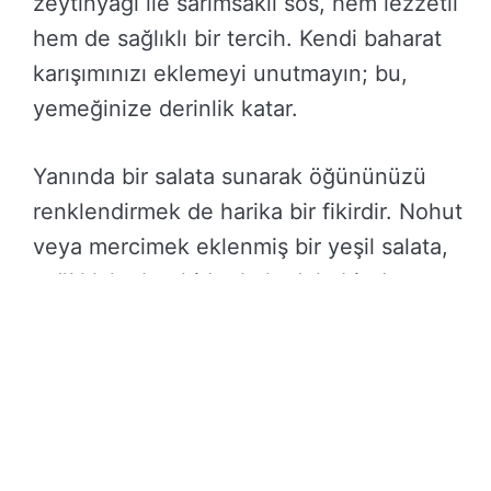
zeytinyağı ile sarımsaklı sos, hem lezzetli
hem de sağlıklı bir tercih. Kendi baharat
karışımınızı eklemeyi unutmayın; bu,
yemeğinize derinlik katar.
Yanında bir salata sunarak öğününüzü
renklendirmek de harika bir fikirdir. Nohut
veya mercimek eklenmiş bir yeşil salata,
sağlıklı karbonhidratlarla dolu bir denge
sağlar. Ve tabii ki, bir parça limon suyu ile
tazeleyici bir dokunuş yapmayı
unutmayın.
Sağlıklı makarna ile birlikte tercih
edeceğiniz besinler, hem damak tadınıza