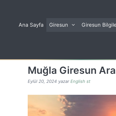
İçeriğe
atla
Ana Sayfa
Giresun
Giresun Bilgile
Muğla Giresun Ara
Eylül 20, 2024
yazar
English st