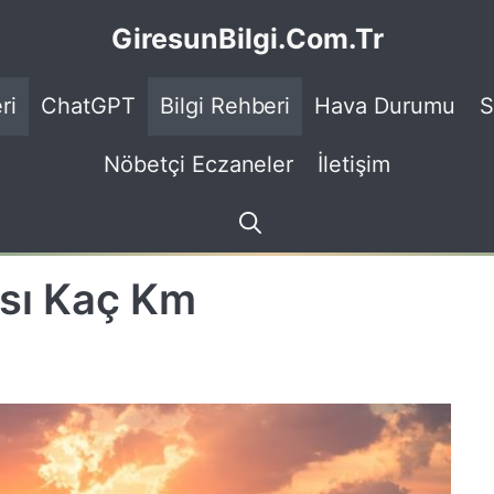
GiresunBilgi.Com.Tr
ri
ChatGPT
Bilgi Rehberi
Hava Durumu
S
Nöbetçi Eczaneler
İletişim
sı Kaç Km