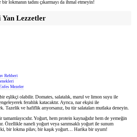
r bir lokmanın tadını çıkarmayı da ihmal etmeyin!
i Yan Lezzetler
av Rehberi
enekleri
 Enfes Mezeler
ir eşlikçi olabilir. Domates, salatalık, marul ve limon suyu ile
dengeleyerek ferahlık katacaktır. Ayrıca, nar ekşisi ile
ek. Tazelik ve hafiflik arıyorsanız, bu tür salataları mutlaka deneyin.
r tamamlayıcıdır. Yoğurt, hem protein kaynağıdır hem de yemeğin
kır. Özellikle naneli yoğurt veya sarımsaklı yoğurt ile sunum
ki, bir lokma pilav, bir kaşık yoğurt… Harika bir uyum!