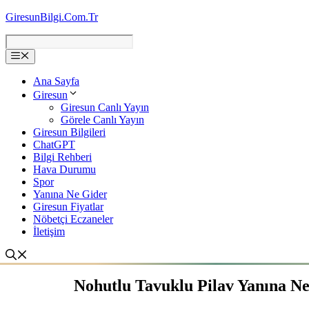
İçeriğe
GiresunBilgi.Com.Tr
atla
Ana Sayfa
Giresun
Giresun Canlı Yayın
Görele Canlı Yayın
Giresun Bilgileri
ChatGPT
Bilgi Rehberi
Hava Durumu
Spor
Yanına Ne Gider
Giresun Fiyatlar
Nöbetçi Eczaneler
İletişim
Nohutlu Tavuklu Pilav Yanına N