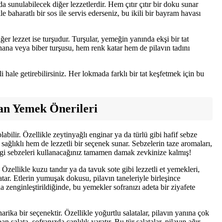
a sunulabilecek diğer lezzetlerdir. Hem çıtır çıtır bir doku sunar
 baharatlı bir sos ile servis ederseniz, bu ikili bir bayram havası
er lezzet ise turşudur. Turşular, yemeğin yanında ekşi bir tat
hana veya biber turşusu, hem renk katar hem de pilavın tadını
i hale getirebilirsiniz. Her lokmada farklı bir tat keşfetmek için bu
Yan Yemek Önerileri
labilir. Özellikle zeytinyağlı enginar ya da türlü gibi hafif sebze
ğlıklı hem de lezzetli bir seçenek sunar. Sebzelerin taze aromaları,
gi sebzeleri kullanacağınız tamamen damak zevkinize kalmış!
Özellikle kuzu tandır ya da tavuk sote gibi lezzetli et yemekleri,
tar. Etlerin yumuşak dokusu, pilavın taneleriyle birleşince
a zenginleştirildiğinde, bu yemekler sofranızı adeta bir ziyafete
ika bir seçenektir. Özellikle yoğurtlu salatalar, pilavın yanına çok
 salata, sofranızda canlılık yaratır. Bu tür salatalar, pilavın ağır