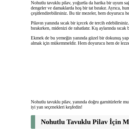
Nohutlu tavuklu pilav, yoğurtla da harika bir uyum sağl
dengeler ve damaklarda hoş bir tat bırakır. Ayrıca, h
çeşitlendirebilirsiniz. Bu tür mezeler, hem doyurucu h
Pilavın yanında sıcak bir içecek de tercih edebilirsiniz.
bırakırken, midenizi de rahatlatır. Kış aylarında sıcak b
Ekmek de bu yemeğin yanında güzel bir dokunuş yapab
almak için mükemmeldir. Hem doyurucu hem de lezzet
Nohutlu tavuklu pilav, yanında doğru garnitürlerle muh
iyi yan seçenekleri keşfedin!
Nohutlu Tavuklu Pilav İçin 