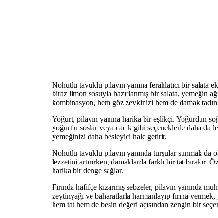
Nohutlu tavuklu pilavın yanına ferahlatıcı bir salata 
biraz limon sosuyla hazırlanmış bir salata, yemeğin ağı
kombinasyon, hem göz zevkinizi hem de damak tadınız
Yoğurt, pilavın yanına harika bir eşlikçi. Yoğurdun so
yoğurtlu soslar veya cacık gibi seçeneklerle daha da lez
yemeğinizi daha besleyici hale getirir.
Nohutlu tavuklu pilavın yanında turşular sunmak da ol
lezzetini artırırken, damaklarda farklı bir tat bırakır.
harika bir denge sağlar.
Fırında hafifçe kızarmış sebzeler, pilavın yanında muh
zeytinyağı ve baharatlarla harmanlayıp fırına vermek, 
hem tat hem de besin değeri açısından zengin bir seçe