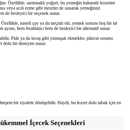
ar. Özellikle, sarımsaklı yoğurt, bu yemeğin baharatlı lezzetini
umus veya acılı ezme gibi mezeler de sunarak yemeğinizi
em de besleyici bir seçenek sunar.
 Özellikle, naneli çay ya da tarçınlı süt, yemek sonrası hoş bir tat
ir ayran, hem ferahlatıcı hem de besleyici bir alternatif sunar.
ilir. Pide ya da lavaş gibi yumuşak ekmekler, pilavın sosunu
 dolu bir deneyim sunar.
teşem bir ziyafete dönüşebilir. Haydi, bu lezzet dolu tabak için en
Mükemmel İçecek Seçenekleri