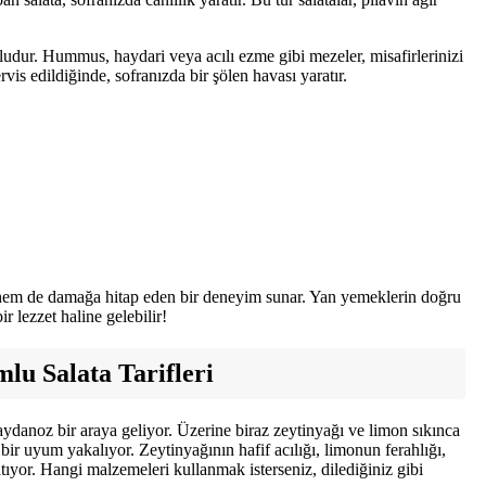
oludur. Hummus, haydari veya acılı ezme gibi mezeler, misafirlerinizi
ervis edildiğinde, sofranızda bir şölen havası yaratır.
 hem de damağa hitap eden bir deneyim sunar. Yan yemeklerin doğru
r lezzet haline gelebilir!
lu Salata Tarifleri
ydanoz bir araya geliyor. Üzerine biraz zeytinyağı ve limon sıkınca
bir uyum yakalıyor. Zeytinyağının hafif acılığı, limonun ferahlığı,
ıyor. Hangi malzemeleri kullanmak isterseniz, dilediğiniz gibi