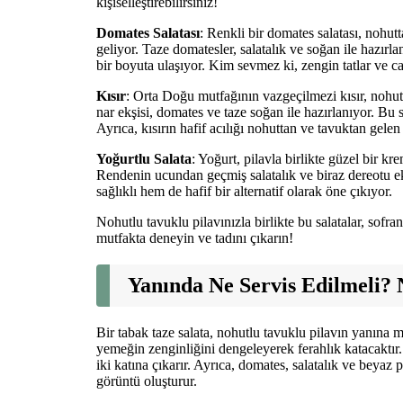
kişiselleştirebilirsiniz!
Domates Salatası
: Renkli bir domates salatası, nohutt
geliyor. Taze domatesler, salatalık ve soğan ile hazırl
bir boyuta ulaşıyor. Kim sevmez ki, zengin tatlar ve c
Kısır
: Orta Doğu mutfağının vazgeçilmezi kısır, nohutt
nar ekşisi, domates ve taze soğan ile hazırlanıyor. Bu 
Ayrıca, kısırın hafif acılığı nohuttan ve tavuktan gelen
Yoğurtlu Salata
: Yoğurt, pilavla birlikte güzel bir k
Rendenin ucundan geçmiş salatalık ve biraz dereotu ekl
sağlıklı hem de hafif bir alternatif olarak öne çıkıyor.
Nohutlu tavuklu pilavınızla birlikte bu salatalar, sofr
mutfakta deneyin ve tadını çıkarın!
Yanında Ne Servis Edilmeli? 
Bir tabak taze salata, nohutlu tavuklu pilavın yanına m
yemeğin zenginliğini dengeleyerek ferahlık katacaktır.
iki katına çıkarır. Ayrıca, domates, salatalık ve beyaz 
görüntü oluşturur.