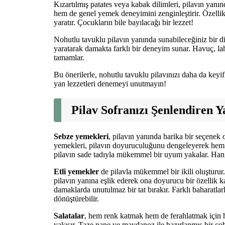
Kızartılmış patates veya kabak dilimleri, pilavın yanınd
hem de genel yemek deneyimini zenginleştirir. Özellikle
yaratır. Çocukların bile bayılacağı bir lezzet!
Nohutlu tavuklu pilavın yanında sunabileceğiniz bir diğ
yaratarak damakta farklı bir deneyim sunar. Havuç, la
tamamlar.
Bu önerilerle, nohutlu tavuklu pilavınızı daha da keyifl
yan lezzetleri denemeyi unutmayın!
Pilav Sofranızı Şenlendiren 
Sebze yemekleri
, pilavın yanında harika bir seçenek o
yemekleri, pilavın doyuruculuğunu dengeleyerek hem sa
pilavın sade tadıyla mükemmel bir uyum yakalar. Han
Etli yemekler
de pilavla mükemmel bir ikili oluşturur. 
pilavın yanına eşlik ederek ona doyurucu bir özellik ka
damaklarda unutulmaz bir tat bırakır. Farklı baharatlarl
dönüştürebilir.
Salatalar
, hem renk katmak hem de ferahlatmak için har
yakışır. Taze nane ve maydanoz ile hazırlanmış bir çoban