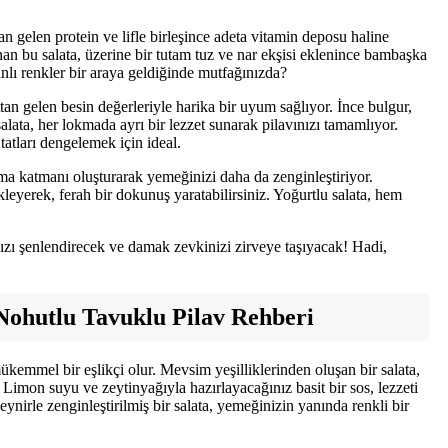
an gelen protein ve lifle birleşince adeta vitamin deposu haline
anan bu salata, üzerine bir tutam tuz ve nar ekşisi eklenince bambaşka
anlı renkler bir araya geldiğinde mutfağınızda?
an gelen besin değerleriyle harika bir uyum sağlıyor. İnce bulgur,
salata, her lokmada ayrı bir lezzet sunarak pilavınızı tamamlıyor.
 tatları dengelemek için ideal.
rema katmanı oluşturarak yemeğinizi daha da zenginleştiriyor.
eyerek, ferah bir dokunuş yaratabilirsiniz. Yoğurtlu salata, hem
anızı şenlendirecek ve damak zevkinizi zirveye taşıyacak! Hadi,
Nohutlu Tavuklu Pilav Rehberi
ükemmel bir eşlikçi olur. Mevsim yeşilliklerinden oluşan bir salata,
 Limon suyu ve zeytinyağıyla hazırlayacağınız basit bir sos, lezzeti
peynirle zenginleştirilmiş bir salata, yemeğinizin yanında renkli bir