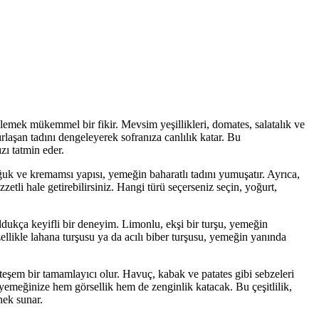
eklemek mükemmel bir fikir. Mevsim yeşillikleri, domates, salatalık ve
rlaşan tadını dengeleyerek sofranıza canlılık katar. Bu
ı tatmin eder.
ğuk ve kremamsı yapısı, yemeğin baharatlı tadını yumuşatır. Ayrıca,
zetli hale getirebilirsiniz. Hangi türü seçerseniz seçin, yoğurt,
dukça keyifli bir deneyim. Limonlu, ekşi bir turşu, yemeğin
 Özellikle lahana turşusu ya da acılı biber turşusu, yemeğin yanında
teşem bir tamamlayıcı olur. Havuç, kabak ve patates gibi sebzeleri
yemeğinize hem görsellik hem de zenginlik katacak. Bu çeşitlilik,
nek sunar.