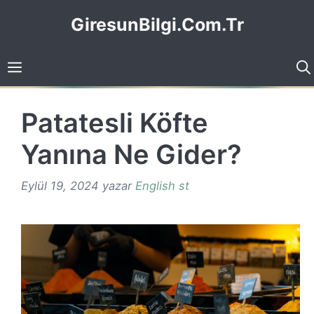
İçeriğe
GiresunBilgi.Com.Tr
atla
Patatesli Köfte
Yanına Ne Gider?
Eylül 19, 2024
yazar
English st