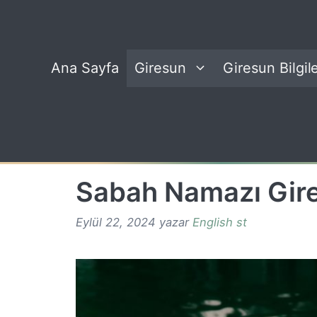
İçeriğe
atla
Ana Sayfa
Giresun
Giresun Bilgile
Sabah Namazı Gir
Eylül 22, 2024
yazar
English st