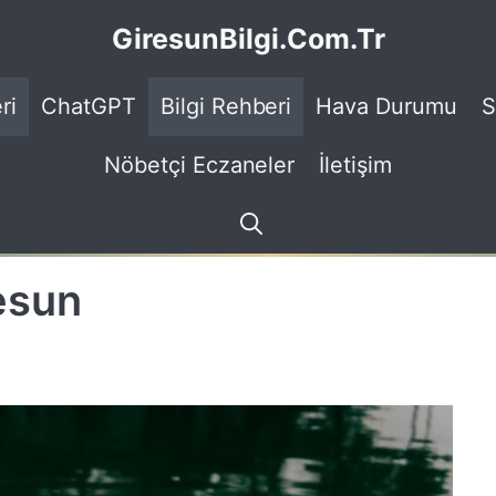
GiresunBilgi.Com.Tr
ri
ChatGPT
Bilgi Rehberi
Hava Durumu
S
Nöbetçi Eczaneler
İletişim
esun