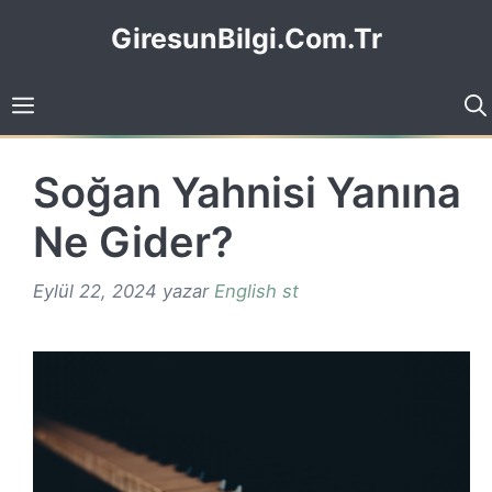
İçeriğe
GiresunBilgi.Com.Tr
atla
Soğan Yahnisi Yanına
Ne Gider?
Eylül 22, 2024
yazar
English st