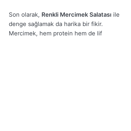
Son olarak,
Renkli Mercimek Salatası
ile
denge sağlamak da harika bir fikir.
Mercimek, hem protein hem de lif
kaynağı. Taze sebzeler ve limon sosuyla
birleşince, hem ferahlatıcı hem de
doyurucu bir garnitür haline geliyor.
Bu alternatifler, soğan yahnisi
deneyiminizi daha zengin ve keyifli hale
getirecek. Hangisini denemek istersiniz?
Post Views:
204