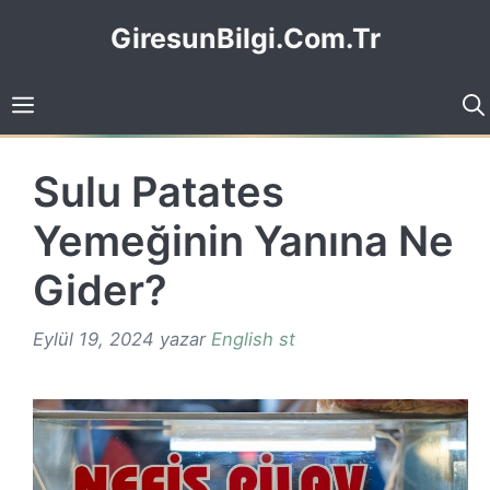
İçeriğe
GiresunBilgi.Com.Tr
atla
Sulu Patates
Yemeğinin Yanına Ne
Gider?
Eylül 19, 2024
yazar
English st