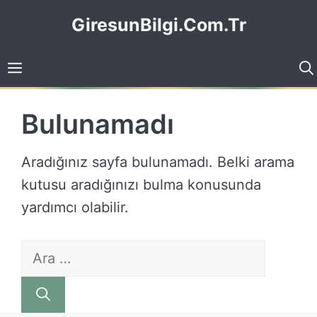
İçeriğe
GiresunBilgi.Com.Tr
atla
Bulunamadı
Aradığınız sayfa bulunamadı. Belki arama
kutusu aradığınızı bulma konusunda
yardımcı olabilir.
için
ara