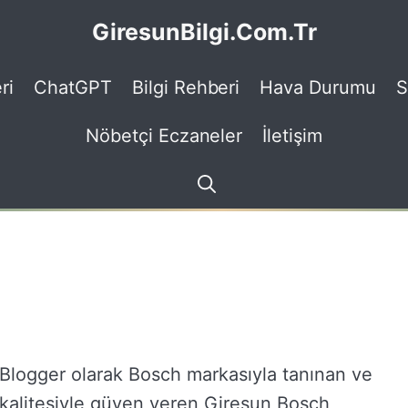
GiresunBilgi.Com.Tr
ri
ChatGPT
Bilgi Rehberi
Hava Durumu
S
Nöbetçi Eczaneler
İletişim
Blogger olarak Bosch markasıyla tanınan ve
kalitesiyle güven veren Giresun Bosch