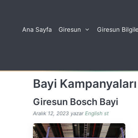
İçeriğe
atla
Ana Sayfa
Giresun
Giresun Bilgile
Bayi Kampanyaları
Giresun Bosch Bayi
Aralık 12, 2023
yazar
English st