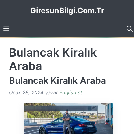
İçeriğe
GiresunBilgi.Com.Tr
atla
Bulancak Kiralık
Araba
Bulancak Kiralık Araba
Ocak 28, 2024
yazar
English st