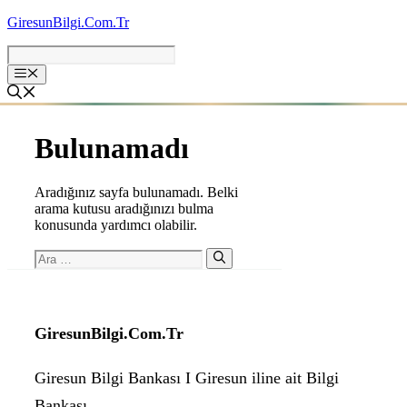
İçeriğe
GiresunBilgi.Com.Tr
atla
Bulunamadı
Aradığınız sayfa bulunamadı. Belki
arama kutusu aradığınızı bulma
konusunda yardımcı olabilir.
için
ara
GiresunBilgi.Com.Tr
Giresun Bilgi Bankası I Giresun iline ait Bilgi
Bankası