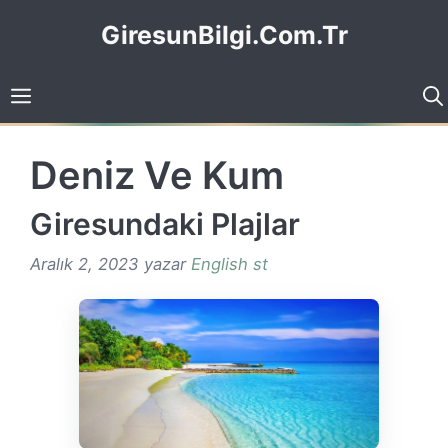
İçeriğe
GiresunBilgi.Com.Tr
atla
Deniz Ve Kum
Giresundaki Plajlar
Aralık 2, 2023
yazar
English st